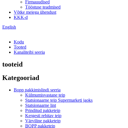
Firmauudised
Tööstuse teadmised
Võtke meiega ühendust
KKK-d
English
Kodu
Tooted
Kanaliteibi seeria
tooteid
Kategooriad
Bopp pakkimislindi seeria
Külmumisvastane teip
Statsionaarne teip Supermarketi jaoks
Statsionaarne lint
Prinditud pakketeip
Kergesti rebitav teip
Värviline pakketeip
BOPP pakketeip