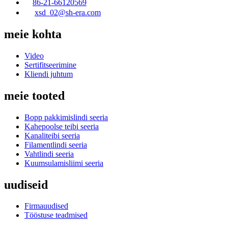
86-21-66120569
xsd_02@sh-era.com
meie kohta
Video
Sertifitseerimine
Kliendi juhtum
meie tooted
Bopp pakkimislindi seeria
Kahepoolse teibi seeria
Kanaliteibi seeria
Filamentlindi seeria
Vahtlindi seeria
Kuumsulamisliimi seeria
uudiseid
Firmauudised
Tööstuse teadmised