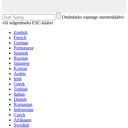
Otsimiseks vajutage sisestusklahvi
või sulgemiseks ESC-klahvi
English
French
German
Portuguese
Spanish
Russian
Japanese
Korean
Arabic
Irish
Greek
Turkish
Italian
Danish
Romanian
Indonesian
Czech
Afrikaans
Swedish