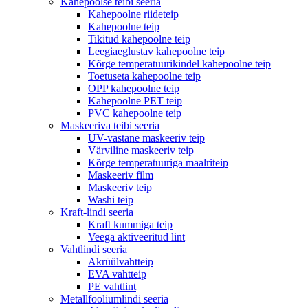
Kahepoolse teibi seeria
Kahepoolne riideteip
Kahepoolne teip
Tikitud kahepoolne teip
Leegiaeglustav kahepoolne teip
Kõrge temperatuurikindel kahepoolne teip
Toetuseta kahepoolne teip
OPP kahepoolne teip
Kahepoolne PET teip
PVC kahepoolne teip
Maskeeriva teibi seeria
UV-vastane maskeeriv teip
Värviline maskeeriv teip
Kõrge temperatuuriga maalriteip
Maskeeriv film
Maskeeriv teip
Washi teip
Kraft-lindi seeria
Kraft kummiga teip
Veega aktiveeritud lint
Vahtlindi seeria
Akrüülvahtteip
EVA vahtteip
PE vahtlint
Metallfooliumlindi seeria