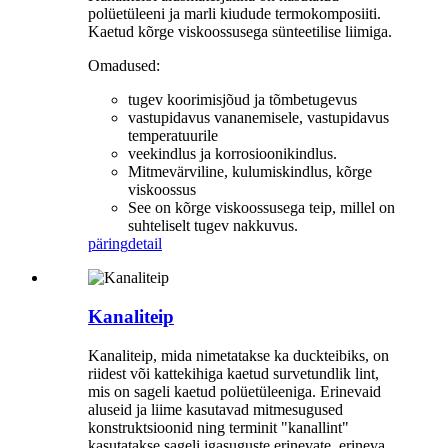
polüetüleeni ja marli kiudude termokomposiiti.
Kaetud kõrge viskoossusega sünteetilise liimiga.
Omadused:
tugev koorimisjõud ja tõmbetugevus
vastupidavus vananemisele, vastupidavus
temperatuurile
veekindlus ja korrosioonikindlus.
Mitmevärviline, kulumiskindlus, kõrge
viskoossus
See on kõrge viskoossusega teip, millel on
suhteliselt tugev nakkuvus.
päring
detail
Kanaliteip
Kanaliteip, mida nimetatakse ka duckteibiks, on
riidest või kattekihiga kaetud survetundlik lint,
mis on sageli kaetud polüetüleeniga. Erinevaid
aluseid ja liime kasutavad mitmesugused
konstruktsioonid ning terminit "kanallint"
kasutatakse sageli igasuguste erinevate, erineva