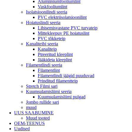
Alumiiniumfooliumlint
Vaskfooliumlint
Isolatsioonilindi seeria
PVC elektriisolatsioonilint
Hoiatuslindi seeria
Libisemisvastane PVC turvateip
Mittekleepuv PE hoiatuslint
PVC tõkketeip
Kanaliteibi seeria
Kanaliteip
Ptreeritud kleeplint
Jääkideta kleeplint
Filamentlindi seeria
Filamentlint
Filamentlindi jäägid puuduvad
Prinditud filamentteip
Stretch Filmi sari
Kuumsulamisliimi seeria
Kuumsulamisliimi pulgad
Jombo rullide sari
muud
UUS SAABUMINE
Muud tooted
OEM-TEENUS
Uudised