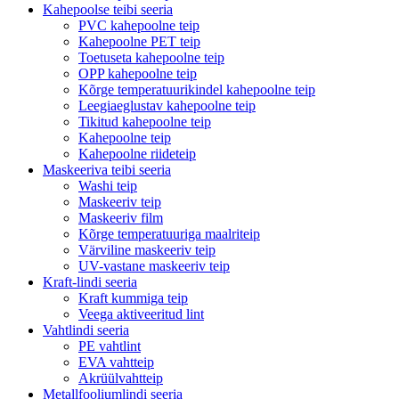
Kahepoolse teibi seeria
PVC kahepoolne teip
Kahepoolne PET teip
Toetuseta kahepoolne teip
OPP kahepoolne teip
Kõrge temperatuurikindel kahepoolne teip
Leegiaeglustav kahepoolne teip
Tikitud kahepoolne teip
Kahepoolne teip
Kahepoolne riideteip
Maskeeriva teibi seeria
Washi teip
Maskeeriv teip
Maskeeriv film
Kõrge temperatuuriga maalriteip
Värviline maskeeriv teip
UV-vastane maskeeriv teip
Kraft-lindi seeria
Kraft kummiga teip
Veega aktiveeritud lint
Vahtlindi seeria
PE vahtlint
EVA vahtteip
Akrüülvahtteip
Metallfooliumlindi seeria