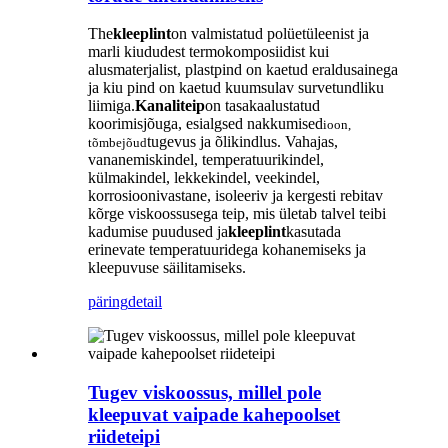
The
kleeplint
on valmistatud polüetüleenist ja
marli kiududest termokomposiidist kui
alusmaterjalist, plastpind on kaetud eraldusainega
ja kiu pind on kaetud kuumsulav survetundliku
liimiga.
Kanaliteip
on tasakaalustatud
koorimisjõuga, esialgsed nakkumised
ioon,
tugevus ja õlikindlus. Vahajas,
tõmbejõud
vananemiskindel, temperatuurikindel,
külmakindel, lekkekindel, veekindel,
korrosioonivastane, isoleeriv ja kergesti rebitav
kõrge viskoossusega teip, mis ületab talvel teibi
kadumise puudused ja
kleeplint
kasutada
erinevate temperatuuridega kohanemiseks ja
kleepuvuse säilitamiseks.
päring
detail
Tugev viskoossus, millel pole
kleepuvat vaipade kahepoolset
riideteipi