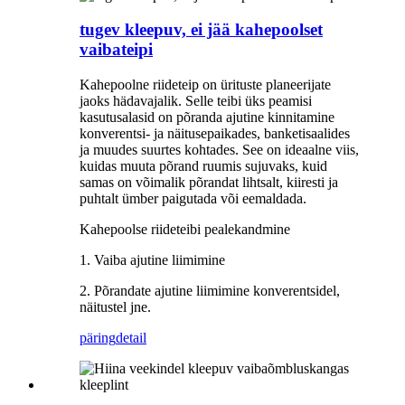
tugev kleepuv, ei jää kahepoolset
vaibateipi
Kahepoolne riideteip on ürituste planeerijate
jaoks hädavajalik. Selle teibi üks peamisi
kasutusalasid on põranda ajutine kinnitamine
konverentsi- ja näitusepaikades, banketisaalides
ja muudes suurtes kohtades. See on ideaalne viis,
kuidas muuta põrand ruumis sujuvaks, kuid
samas on võimalik põrandat lihtsalt, kiiresti ja
puhtalt ümber paigutada või eemaldada.
Kahepoolse riideteibi pealekandmine
1. Vaiba ajutine liimimine
2. Põrandate ajutine liimimine konverentsidel,
näitustel jne.
päring
detail