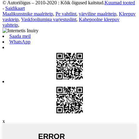
© Autoriõigus – 2010-2020 : Kõik õigused kaitstud.
Kuumad tooted
-
Saidikaart
Maalikunstnike maalriteip
,
Pe vahtlint
,
värviline maalriteip
,
Kleepuv
vaskteip
,
Vaskfooliumiga varjestuslint
,
Kahepoolne kleepuv
vahtteip
,
Saada meil
WhatsApp
x