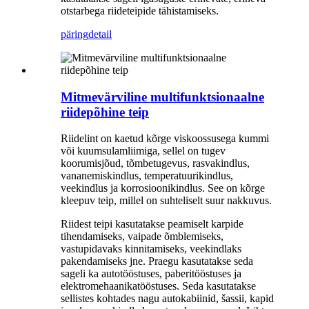
otstarbega riideteipide tähistamiseks.
päring
detail
Mitmevärviline multifunktsionaalne
riidepõhine teip
Riidelint on kaetud kõrge viskoossusega kummi
või kuumsulamliimiga, sellel on tugev
koorumisjõud, tõmbetugevus, rasvakindlus,
vananemiskindlus, temperatuurikindlus,
veekindlus ja korrosioonikindlus. See on kõrge
kleepuv teip, millel on suhteliselt suur nakkuvus.
Riidest teipi kasutatakse peamiselt karpide
tihendamiseks, vaipade õmblemiseks,
vastupidavaks kinnitamiseks, veekindlaks
pakendamiseks jne. Praegu kasutatakse seda
sageli ka autotööstuses, paberitööstuses ja
elektromehaanikatööstuses. Seda kasutatakse
sellistes kohtades nagu autokabiinid, šassii, kapid