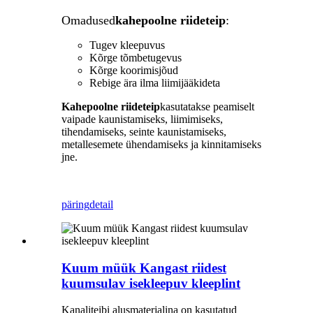
Omadused
kahepoolne riideteip
:
Tugev kleepuvus
Kõrge tõmbetugevus
Kõrge koorimisjõud
Rebige ära ilma liimijääkideta
Kahepoolne riideteip
kasutatakse peamiselt
vaipade kaunistamiseks, liimimiseks,
tihendamiseks, seinte kaunistamiseks,
metallesemete ühendamiseks ja kinnitamiseks
jne.
päring
detail
Kuum müük Kangast riidest
kuumsulav isekleepuv kleeplint
Kanaliteibi alusmaterjalina on kasutatud