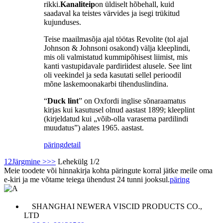
rikki.
Kanaliteip
on üldiselt hõbehall, kuid
saadaval ka teistes värvides ja isegi trükitud
kujunduses.
Teise maailmasõja ajal töötas Revolite (tol ajal
Johnson & Johnsoni osakond) välja kleeplindi,
mis oli valmistatud kummipõhisest liimist, mis
kanti vastupidavale pardiriidest alusele. See lint
oli veekindel ja seda kasutati sellel perioodil
mõne laskemoonakarbi tihenduslindina.
“
Duck lint
” on Oxfordi inglise sõnaraamatus
kirjas kui kasutusel olnud aastast 1899; kleeplint
(kirjeldatud kui „võib-olla varasema pardilindi
muudatus”) alates 1965. aastast.
päring
detail
1
2
Järgmine >
>>
Lehekülg 1/2
Meie toodete või hinnakirja kohta päringute korral jätke meile oma
e-kiri ja me võtame teiega ühendust 24 tunni jooksul.
päring
SHANGHAI NEWERA VISCID PRODUCTS CO.,
LTD