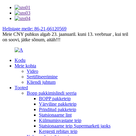
Helistage meile: 86-21-66120569
Meie CNY puhkus algab 23. jaanuaril. kuni 13. veebruar , kui teil
on soovi, jätke sõnum, aitäh!!!
Kodu
Meie kohta
Video
Sertifitseerimine
Kliendi juhtum
Tooted
Bopp pakkimislindi seeria
BOPP pakketeip
Värviline pakketeip
Prinditud pakketeip
Statsionaarne lint
Külmumisvastane teip
Statsionaarne teip Supermarketi jaoks
Kergesti rebitav teip