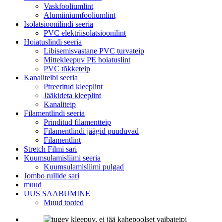
Vaskfooliumlint
Alumiiniumfooliumlint
Isolatsioonilindi seeria
PVC elektriisolatsioonilint
Hoiatuslindi seeria
Libisemisvastane PVC turvateip
Mittekleepuv PE hoiatuslint
PVC tõkketeip
Kanaliteibi seeria
Ptreeritud kleeplint
Jääkideta kleeplint
Kanaliteip
Filamentlindi seeria
Prinditud filamentteip
Filamentlindi jäägid puuduvad
Filamentlint
Stretch Filmi sari
Kuumsulamisliimi seeria
Kuumsulamisliimi pulgad
Jombo rullide sari
muud
UUS SAABUMINE
Muud tooted