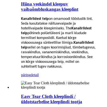
Hiina veekindel kleepuv
vaibaõmbluskangas kleeplint
Kanaliriidest teip
on omamoodi tööstuslik lint.
Seda kasutatakse näitusevaipade ja
hotellivaipade kleepimiseks. The
Kanaliriidest
teip
põhineb polüetüleeni ja marli kiudude
termilisel komposiidil. Kaetud kõrge
viskoossusega sünteetilise liimiga.
Kanaliriidest
teip
sellel on tugev koorimisjõud, tõmbetugevus,
rasvakindlus, vananemiskindlus, veekindlus,
temperatuurikindlus ja korrosioonikindlus. See
on kõrge viskoossusega teip, millel on
suhteliselt tugev nakkuvus.
päring
detail
Easy Tear Cloth kleeplindi /
üldotstarbelise kleeplindi tootja