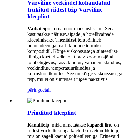
Värviline veekindel kohandatud
trükitud riidest teip Värviline
kleeplint
Vaibateip
on omamoodi tööstuslik lint. Seda
kasutatakse näitusevaipade ja hotellivaipade
kleepimiseks. The
riidest teip
põhineb
polüetüleeni ja marli kiudude termilisel
komposiidil. Kõrge viskoossusega sünteetilise
liimiga kaetud sellel on tugev koorumisjõud,
tõmbetugevus, rasvakindlus, vananemiskindlus,
veekindlus, temperatuurikindlus ja
korrosioonikindlus. See on kõrge viskoossusega
teip, millel on suhteliselt tugev nakkuvus.
päring
detail
Prinditud kleeplint
Kanaliteip
, mida nimetatakse ka
pardi lint
, on
riidest või kattekihiga kaetud survetundlik teip,
mis on sageli kaetud polüetüleeniga. Erinevaid