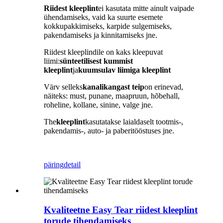
Riidest kleeplint
ei kasutata mitte ainult vaipade
ühendamiseks, vaid ka suurte esemete
kokkupakkimiseks, karpide sulgemiseks,
pakendamiseks ja kinnitamiseks jne.
Riidest kleeplindile on kaks kleepuvat
liimi:
sünteetilisest kummist
kleeplint
ja
kuumsulav liimiga kleeplint
Värv selleks
kanalikangast teip
on erinevad,
näiteks: must, punane, maapruun, hõbehall,
roheline, kollane, sinine, valge jne.
The
kleeplint
kasutatakse laialdaselt tootmis-,
pakendamis-, auto- ja paberitööstuses jne.
päring
detail
Kvaliteetne Easy Tear riidest kleeplint
torude tihendamiseks