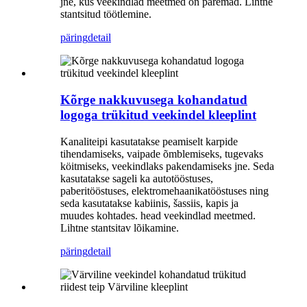
jne, kus veekindlad meetmed on paremad. Lihtne
stantsitud töötlemine.
päring
detail
Kõrge nakkuvusega kohandatud
logoga trükitud veekindel kleeplint
Kanaliteipi kasutatakse peamiselt karpide
tihendamiseks, vaipade õmblemiseks, tugevaks
köitmiseks, veekindlaks pakendamiseks jne. Seda
kasutatakse sageli ka autotööstuses,
paberitööstuses, elektromehaanikatööstuses ning
seda kasutatakse kabiinis, šassiis, kapis ja
muudes kohtades. head veekindlad meetmed.
Lihtne stantsitav lõikamine.
päring
detail