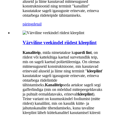
aluseid ja liime kasutavad mitmesugused
konstruktsioonid ning terminit "kanallint"
kasutatakse sageli igasuguste erinevate, erineva
otstarbega riideteipide tähistamiseks.
päring
detail
Värviline veekindel riidest kleeplint
Kanaliteip
, mida nimetatakse ka
pardi lint
, on
riidest või kattekihiga kaetud survetundlik teip,
mis on sageli kaetud polüetüleeniga. On olemas
mitmesuguseid konstruktsioone, mis kasutavad
erinevaid aluseid ja liime ning terminit "
kleeplint
'
kasutatakse sageli igasuguste erinevate, erineva
otstarbega riidelintide
tähistamiseks.
Kanaliteip
seda aetakse sageli segi
gafferlindiga (mis on mõeldud mittepeegeldavaks
ja puhtalt eemaldatavaks, erinevalt
kleeplint
).
Teine variant on kuumuskindel fooliumist (mitte
riidest) kanalilint, mis on kasulik kütte- ja
jahutuskanalite tihendamiseks, kuna tavaline
kleeplint läheb küttekanalitel kasutamisel kiiresti