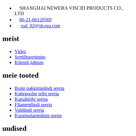
SHANGHAI NEWERA VISCID PRODUCTS CO.,
LTD
86-21-66120569
xsd_02@sh-era.com
meist
Video
Sertifitseerimine
Kliendi juhtum
meie tooted
Bopp pakkimislindi seeria
Kahepoolse teibi seeria
Kanaliteibi seeria
Filamentlindi seeria
Vahtlindi seeria
Kuumsulamisliimi seeria
uudised