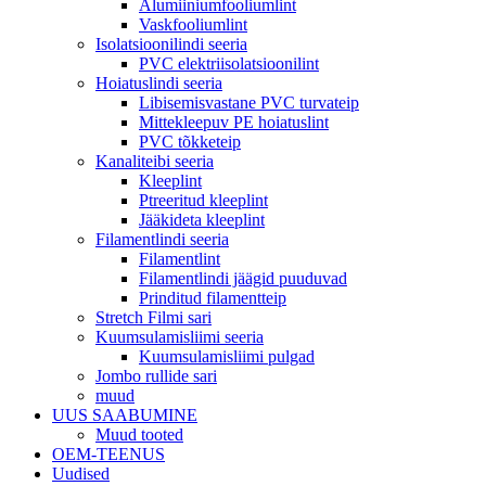
Alumiiniumfooliumlint
Vaskfooliumlint
Isolatsioonilindi seeria
PVC elektriisolatsioonilint
Hoiatuslindi seeria
Libisemisvastane PVC turvateip
Mittekleepuv PE hoiatuslint
PVC tõkketeip
Kanaliteibi seeria
Kleeplint
Ptreeritud kleeplint
Jääkideta kleeplint
Filamentlindi seeria
Filamentlint
Filamentlindi jäägid puuduvad
Prinditud filamentteip
Stretch Filmi sari
Kuumsulamisliimi seeria
Kuumsulamisliimi pulgad
Jombo rullide sari
muud
UUS SAABUMINE
Muud tooted
OEM-TEENUS
Uudised