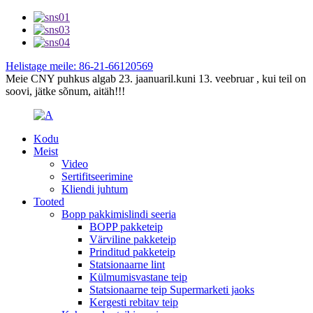
Helistage meile: 86-21-66120569
Meie CNY puhkus algab 23. jaanuaril.kuni 13. veebruar , kui teil on
soovi, jätke sõnum, aitäh!!!
Kodu
Meist
Video
Sertifitseerimine
Kliendi juhtum
Tooted
Bopp pakkimislindi seeria
BOPP pakketeip
Värviline pakketeip
Prinditud pakketeip
Statsionaarne lint
Külmumisvastane teip
Statsionaarne teip Supermarketi jaoks
Kergesti rebitav teip