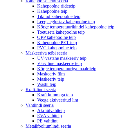
Kahepoolse teibi seeria
Kahepoolne riideteip
Kahepoolne teip
Tikitud kahepoolne teip
Leegiaeglustav kahepoolne teip
Kõrge temperatuurikindel kahepoolne teip
Toetuseta kahepoolne teip
OPP kahepoolne teip
Kahepoolne PET teip
PVC kahepoolne teip
Maskeeriva teibi seeria
UV-vastane maskeeriv teip
Värviline maskeeriv teip
Kõrge temperatuuriga maalriteip
Maskeeriv film
Maskeeriv teip
Washi teip
Kraft-lindi seeria
Kraft kummiga teip
Veega aktiveeritud lint
Vahtlindi seeria
Akrüülvahtteip
EVA vahtteip
PE vahtlint
Metallfooliumlindi seeria