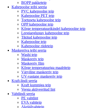
BOPP pakketeip
Kahepoolse teibi seeria
PVC kahepoolne teip
Kahepoolne PET teip
Toetuseta kahepoolne teip
OPP kahepoolne teip
Kõrge temperatuurikindel kahepoolne teip
Leegiaeglustav kahepoolne teip
Tikitud kahepoolne teip
Kahepoolne teip
Kahepoolne riideteip
Maskeeriva teibi seeria
Washi teip
Maskeeriv teip
Maskeeriv film
Kõrge temperatuuriga maalriteip
Värviline maskeeriv teip
UV-vastane maskeeriv teip
Kraft-lindi seeria
Kraft kummiga teip
Veega aktiveeritud lint
Vahtlindi seeria
PE vahtlint
EVA vahtteip
Akrüülvahtteip