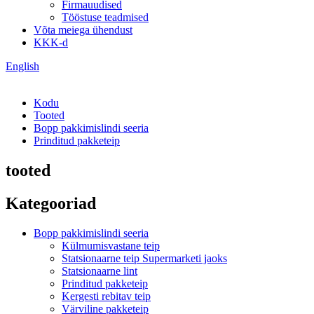
Firmauudised
Tööstuse teadmised
Võta meiega ühendust
KKK-d
English
Kodu
Tooted
Bopp pakkimislindi seeria
Prinditud pakketeip
tooted
Kategooriad
Bopp pakkimislindi seeria
Külmumisvastane teip
Statsionaarne teip Supermarketi jaoks
Statsionaarne lint
Prinditud pakketeip
Kergesti rebitav teip
Värviline pakketeip