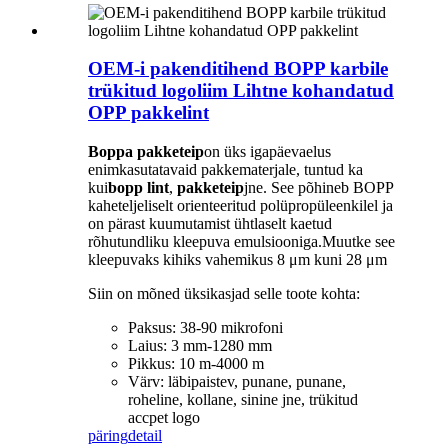
OEM-i pakenditihend BOPP karbile
trükitud logoliim Lihtne kohandatud
OPP pakkelint
Boppa pakketeip
on üks igapäevaelus
enimkasutatavaid pakkematerjale, tuntud ka
kui
bopp lint
,
pakketeip
jne. See põhineb BOPP
kaheteljeliselt orienteeritud polüpropüleenkilel ja
on pärast kuumutamist ühtlaselt kaetud
rõhutundliku kleepuva emulsiooniga.Muutke see
kleepuvaks kihiks vahemikus 8 μm kuni 28 μm
Siin on mõned üksikasjad selle toote kohta:
Paksus: 38-90 mikrofoni
Laius: 3 mm-1280 mm
Pikkus: 10 m-4000 m
Värv: läbipaistev, punane, punane,
roheline, kollane, sinine jne, trükitud
accpet logo
päring
detail