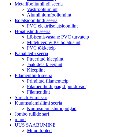
Metallfooliumlindi seeria
Vaskfooliumlint
Alumiiniumfooliumlint
Isolatsioonilindi seeria
PVC elektriisolatsioonilint
Hoiatuslindi seeria
Libisemisvastane PVC turvateip
Mittekleepuv PE hoiatuslint
PVC tõkketeip
Kanaliteibi seeria
Ptreeritud kleeplint
Jääkideta kleeplint
Kleeplint
Filamentlindi seeria
Prinditud filamentteip
Filamentlindi jäägid puuduvad
Filamentlint
Stretch Filmi sari
Kuumsulamisliimi seeria
Kuumsulamisliimi pulgad
Jombo rullide sari
muud
UUS SAABUMINE
Muud tooted