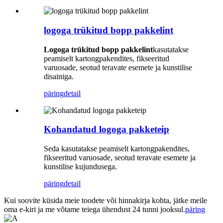
logoga trükitud bopp pakkelint
Logoga trükitud bopp pakkelint
kasutatakse
peamiselt kartongpakendites, fikseeritud
varuosade, seotud teravate esemete ja kunstilise
disainiga.
päring
detail
Kohandatud logoga pakketeip
Seda kasutatakse peamiselt kartongpakendites,
fikseeritud varuosade, seotud teravate esemete ja
kunstilise kujundusega.
päring
detail
Kui soovite küsida meie toodete või hinnakirja kohta, jätke meile
oma e-kiri ja me võtame teiega ühendust 24 tunni jooksul.
päring