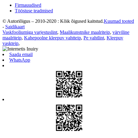
Firmauudised
Tööstuse teadmised
© Autoriõigus – 2010-2020 : Kõik õigused kaitstud.
Kuumad tooted
-
Saidikaart
Vaskfooliumiga varjestuslint
,
Maalikunstnike maalriteip
,
värviline
maalriteip
,
Kahepoolne kleepuv vahtteip
,
Pe vahtlint
,
Kleepuv
vaskteip
,
Saada email
WhatsApp