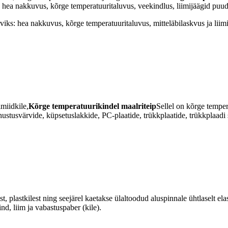
: hea nakkuvus, kõrge temperatuuritaluvus, veekindlus, liimijäägid pu
iks: hea nakkuvus, kõrge temperatuuritaluvus, mitteläbilaskvus ja liim
miidkile,
Kõrge temperatuurikindel maalriteip
Sellel on kõrge temper
hustusvärvide, küpsetuslakkide, PC-plaatide, trükkplaatide, trükkplaadi
t, plastkilest ning seejärel kaetakse ülaltoodud aluspinnale ühtlaselt el
nd, liim ja vabastuspaber (kile).