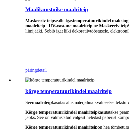
Maalikunstnike maalriteip
Maskeeriv teip
sealhulgas
temperatuurikindel maksing 
maalriteip
,
UV-vastane maalriteip
jne.
Maskeeriv teip
liimijääki. Sobib igat liiki dekoratiivtööstusele, elektroon
päring
detail
kõrge temperatuurikindel maalriteip
See
maalriteip
kasutas alusmaterjalina kvaliteetset tekstu
Kõrge temperatuurikindel maalriteip
kasutatakse peami
jaoks. See on valmistatud valgest heledast paberist kompos
Kõrge temperatuurikindel maalriteip
on hea tõmbetuge