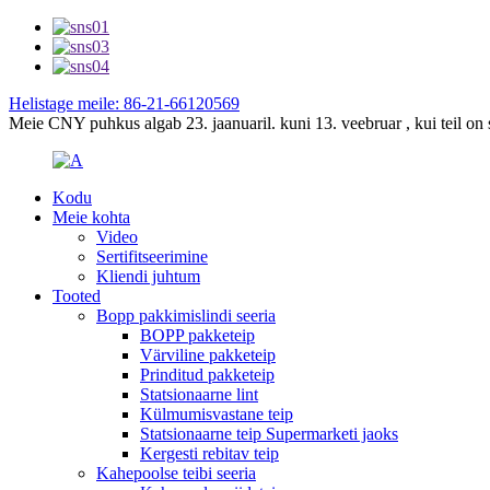
Helistage meile: 86-21-66120569
Meie CNY puhkus algab 23. jaanuaril. kuni 13. veebruar , kui teil on s
Kodu
Meie kohta
Video
Sertifitseerimine
Kliendi juhtum
Tooted
Bopp pakkimislindi seeria
BOPP pakketeip
Värviline pakketeip
Prinditud pakketeip
Statsionaarne lint
Külmumisvastane teip
Statsionaarne teip Supermarketi jaoks
Kergesti rebitav teip
Kahepoolse teibi seeria