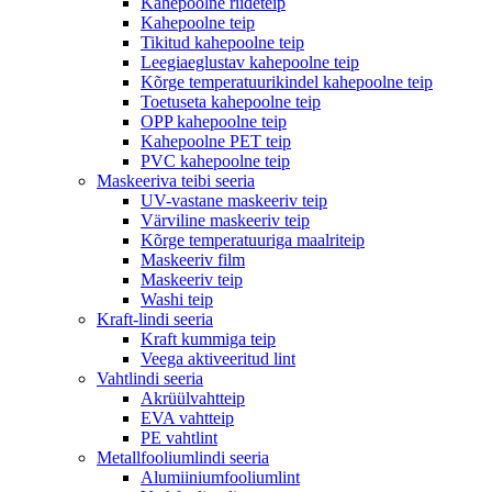
Kahepoolne riideteip
Kahepoolne teip
Tikitud kahepoolne teip
Leegiaeglustav kahepoolne teip
Kõrge temperatuurikindel kahepoolne teip
Toetuseta kahepoolne teip
OPP kahepoolne teip
Kahepoolne PET teip
PVC kahepoolne teip
Maskeeriva teibi seeria
UV-vastane maskeeriv teip
Värviline maskeeriv teip
Kõrge temperatuuriga maalriteip
Maskeeriv film
Maskeeriv teip
Washi teip
Kraft-lindi seeria
Kraft kummiga teip
Veega aktiveeritud lint
Vahtlindi seeria
Akrüülvahtteip
EVA vahtteip
PE vahtlint
Metallfooliumlindi seeria
Alumiiniumfooliumlint