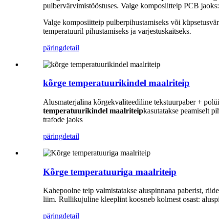
pulbervärvimistööstuses. Valge komposiitteip PCB jaoks
Valge komposiitteip pulberpihustamiseks või küpsetusvärv
temperatuuril pihustamiseks ja varjestuskaitseks.
päring
detail
kõrge temperatuurikindel maalriteip
Alusmaterjalina kõrgekvaliteediline tekstuurpaber + polüi
temperatuurikindel maalriteip
kasutatakse peamiselt pi
trafode jaoks
päring
detail
Kõrge temperatuuriga maalriteip
Kahepoolne teip valmistatakse aluspinnana paberist, riides
liim. Rullikujuline kleeplint koosneb kolmest osast: aluspi
päring
detail