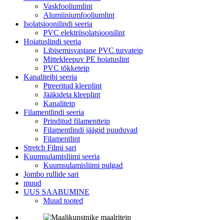
Vaskfooliumlint
Alumiiniumfooliumlint
Isolatsioonilindi seeria
PVC elektriisolatsioonilint
Hoiatuslindi seeria
Libisemisvastane PVC turvateip
Mittekleepuv PE hoiatuslint
PVC tõkketeip
Kanaliteibi seeria
Ptreeritud kleeplint
Jääkideta kleeplint
Kanaliteip
Filamentlindi seeria
Prinditud filamentteip
Filamentlindi jäägid puuduvad
Filamentlint
Stretch Filmi sari
Kuumsulamisliimi seeria
Kuumsulamisliimi pulgad
Jombo rullide sari
muud
UUS SAABUMINE
Muud tooted