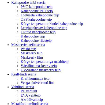
Kahepoolse teibi seeria
PVC kahepoolne teip
Kahepoolne PET teip
Toetuseta kahepoolne teip
OPP kahepoolne teip
Kõrge temperatuurikindel kahepoolne teip
Leegiaeglustav kahepoolne teip
Tikitud kahepoolne teip
Kahepoolne teip
Kahepoolne riideteip
Maskeeriva teibi seeria
Washi teip
Maskeeriv teip
Maskeeriv film
Kõrge temperatuuriga maalriteip
Värviline maskeeriv teip
UV-vastane maskeeriv teip
Kraft-lindi seeria
Kraft kummiga teip
Veega aktiveeritud lint
Vahtlindi seeria
PE vahtlint
EVA vahtteip
Akrüülvahtteip
Metallfooliumlindi seeria