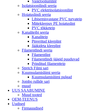
Vaskfooliumlint
Isolatsioonilindi seeria
PVC elektriisolatsioonilint
Hoiatuslindi seeria
Libisemisvastane PVC turvateip
Mittekleepuv PE hoiatuslint
PVC tõkketeip
Kanaliteibi seeria
Kanaliteip
Ptreeritud kleeplint
Jääkideta kleeplint
Filamentlindi seeria
Filamentlint
Filamentlindi jäägid puuduvad
Prinditud filamentteip
Stretch Filmi sari
Kuumsulamisliimi seeria
Kuumsulamisliimi pulgad
Jombo rullide sari
muud
UUS SAABUMINE
Muud tooted
OEM-TEENUS
Uudised
Firmauudised