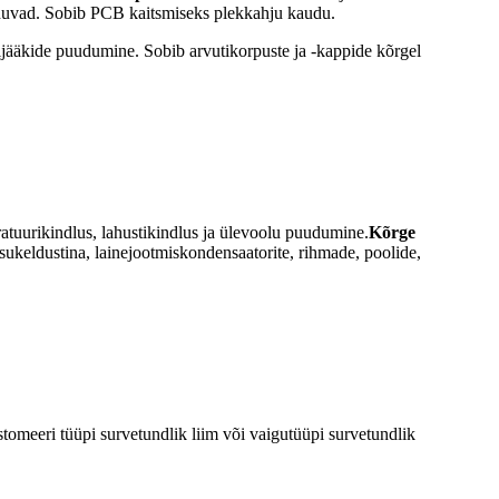
uduvad. Sobib PCB kaitsmiseks plekkahju kaudu.
ijääkide puudumine. Sobib arvutikorpuste ja -kappide kõrgel
atuurikindlus, lahustikindlus ja ülevoolu puudumine.
Kõrge
 sukeldustina, lainejootmiskondensaatorite, rihmade, poolide,
astomeeri tüüpi survetundlik liim või vaigutüüpi survetundlik