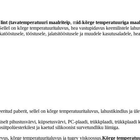
lint
(tavatemperatuuri maalriteip
, m
id-kõrge temperatuuriga maal
Sellel on kõrge temperatuuritaluvus, hea vastupidavus keemilistele lahus
ikatööstusele, tööstusele, jalatsitööstusele ja muudele kasutusaladele, hea
reeritud paberit, sellel on kõrge temperatuuritaluvus, lahustikindlus ja 
selt pihustusvärvi, küpsetusvärvi, PC-plaadi, trükkplaadi, trükkplaadi 
iitpolüesterkilest ja kaetud silikoonist survetundliku liimiga.
vus, kõrge temperatuuritaluvus ja tugev viskoossus.
Kõrge temperatuu