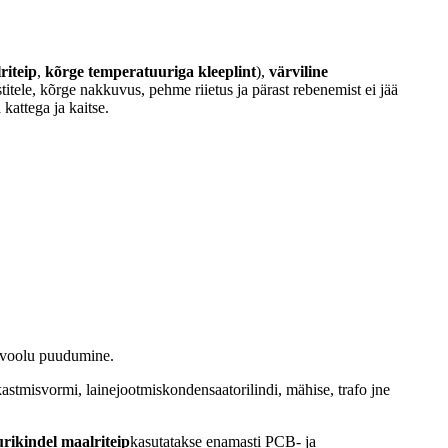
riteip
,
kõrge temperatuuriga kleeplint
),
värviline
titele, kõrge nakkuvus, pehme riietus ja pärast rebenemist ei jää
 kattega ja kaitse.
ülevoolu puudumine.
kastmisvormi, lainejootmiskondensaatorilindi, mähise, trafo jne
rikindel maalriteip
kasutatakse enamasti PCB- ja