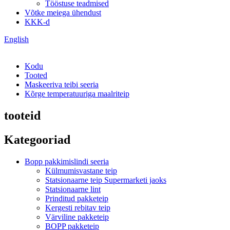
Tööstuse teadmised
Võtke meiega ühendust
KKK-d
English
Kodu
Tooted
Maskeeriva teibi seeria
Kõrge temperatuuriga maalriteip
tooteid
Kategooriad
Bopp pakkimislindi seeria
Külmumisvastane teip
Statsionaarne teip Supermarketi jaoks
Statsionaarne lint
Prinditud pakketeip
Kergesti rebitav teip
Värviline pakketeip
BOPP pakketeip