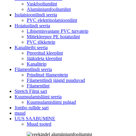
Vaskfooliumlint
Alumiiniumfooliumlint
Isolatsioonilindi seeria
PVC elektriisolatsioonilint
Hoiatuslindi seeria
Libisemisvastane PVC turvateip
Mittekleepuv PE hoiatuslint
PVC tõkketeip
Kanaliteibi seeria
Ptreeritud kleeplint
Jääkideta kleeplint
Kanaliteip
Filamentlindi seeria
Prinditud filamentteip
Filamentlindi jäägid puuduvad
Filamentlint
Stretch Filmi sari
Kuumsulamisliimi seeria
Kuumsulamisliimi pulgad
Jombo rullide sari
muud
UUS SAABUMINE
Muud tooted