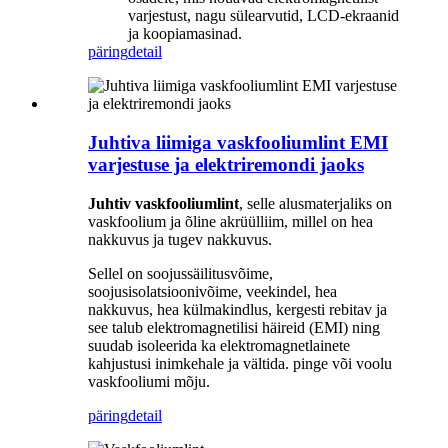
varjestust, nagu sülearvutid, LCD-ekraanid
ja koopiamasinad.
päring
detail
Juhtiva liimiga vaskfooliumlint EMI
varjestuse ja elektriremondi jaoks
Juhtiv vaskfooliumlint
, selle alusmaterjaliks on
vaskfoolium ja õline akrüülliim, millel on hea
nakkuvus ja tugev nakkuvus.
Sellel on soojussäilitusvõime,
soojusisolatsioonivõime, veekindel, hea
nakkuvus, hea külmakindlus, kergesti rebitav ja
see talub elektromagnetilisi häireid (EMI) ning
suudab isoleerida ka elektromagnetlainete
kahjustusi inimkehale ja vältida. pinge või voolu
vaskfooliumi mõju.
päring
detail