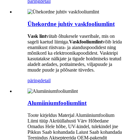
päring
detail
Ühekordne juhtiv vaskfooliumlint
Vask lint
viitab õhukesele vaseribale, mis on
sageli kaetud liimiga.
Vaskfooliumlint
võib leida
enamikust riistvara- ja aianduspoodidest ning
mõnikord ka elektroonikapoodidest. Vaskteipi
kasutatakse nälkjate ja tigude hoidmiseks teatud
aladelt aedades, potitaimedes, viljapuude ja
muude puude ja põõsaste tüvedes.
päring
detail
Alumiiniumfooliumlint
Toote kirjeldus Materjal Alumiiniumfoolium
Liimi tüüp Akrüüllahusti Värv Hõbedane
Omadus Hele hõbe, UV-kindel, tulekindel jne
Pikkus Saab kohandada Laiust Saab kohandada
Teenindus Aktsepteerida OEM-pakendit