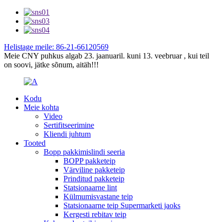
Helistage meile: 86-21-66120569
Meie CNY puhkus algab 23. jaanuaril. kuni 13. veebruar , kui teil
on soovi, jätke sõnum, aitäh!!!
Kodu
Meie kohta
Video
Sertifitseerimine
Kliendi juhtum
Tooted
Bopp pakkimislindi seeria
BOPP pakketeip
Värviline pakketeip
Prinditud pakketeip
Statsionaarne lint
Külmumisvastane teip
Statsionaarne teip Supermarketi jaoks
Kergesti rebitav teip