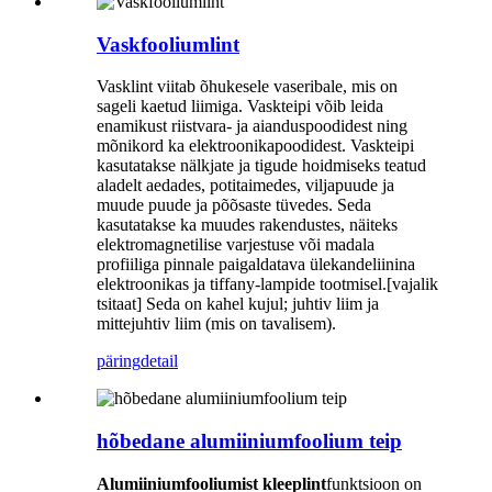
Vaskfooliumlint
Vasklint viitab õhukesele vaseribale, mis on
sageli kaetud liimiga. Vaskteipi võib leida
enamikust riistvara- ja aianduspoodidest ning
mõnikord ka elektroonikapoodidest. Vaskteipi
kasutatakse nälkjate ja tigude hoidmiseks teatud
aladelt aedades, potitaimedes, viljapuude ja
muude puude ja põõsaste tüvedes. Seda
kasutatakse ka muudes rakendustes, näiteks
elektromagnetilise varjestuse või madala
profiiliga pinnale paigaldatava ülekandeliinina
elektroonikas ja tiffany-lampide tootmisel.[vajalik
tsitaat] Seda on kahel kujul; juhtiv liim ja
mittejuhtiv liim (mis on tavalisem).
päring
detail
hõbedane alumiiniumfoolium teip
Alumiiniumfooliumist kleeplint
funktsioon on