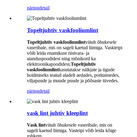
päring
detail
Topeltjuhtiv vaskfooliumlint
Topeltjuhtiv vaskfooliumlint
viitab õhukesele
vaseribale, mis on sageli kaetud liimiga. Vaskteipi
võib leida enamikust riistvara- ja
aianduspoodidest ning mõnikord ka
elektroonikapoodidest
.Topeltjuhtiv
vaskfooliumlint
kasutatakse nälkjate ja tigude
hoidmiseks teatud aladelt aedades, potitaimedes,
viljapuude ja muude puude ja põõsaste tüvedes.
päring
detail
vask lint juhtiv kleeplint
Vask lint
viitab õhukesele vaseribale, mis on
sageli kaetud liimiga. Vasteipi võib leida kõige
rohkem