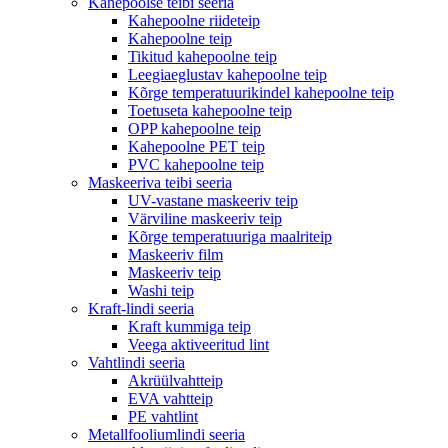
Kahepoolse teibi seeria
Kahepoolne riideteip
Kahepoolne teip
Tikitud kahepoolne teip
Leegiaeglustav kahepoolne teip
Kõrge temperatuurikindel kahepoolne teip
Toetuseta kahepoolne teip
OPP kahepoolne teip
Kahepoolne PET teip
PVC kahepoolne teip
Maskeeriva teibi seeria
UV-vastane maskeeriv teip
Värviline maskeeriv teip
Kõrge temperatuuriga maalriteip
Maskeeriv film
Maskeeriv teip
Washi teip
Kraft-lindi seeria
Kraft kummiga teip
Veega aktiveeritud lint
Vahtlindi seeria
Akrüülvahtteip
EVA vahtteip
PE vahtlint
Metallfooliumlindi seeria