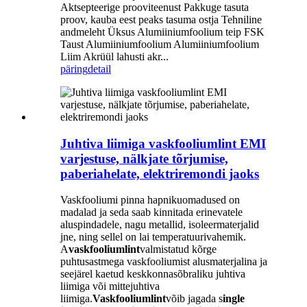
Aktsepteerige prooviteenust Pakkuge tasuta
proov, kauba eest peaks tasuma ostja Tehniline
andmeleht Üksus Alumiiniumfoolium teip FSK
Taust Alumiiniumfoolium Alumiiniumfoolium
Liim Akrüül lahusti akr...
päring
detail
Juhtiva liimiga vaskfooliumlint EMI
varjestuse, nälkjate tõrjumise,
paberiahelate, elektriremondi jaoks
Vaskfooliumi pinna hapnikuomadused on
madalad ja seda saab kinnitada erinevatele
aluspindadele, nagu metallid, isoleermaterjalid
jne, ning sellel on lai temperatuurivahemik.
A
vaskfooliumlint
valmistatud kõrge
puhtusastmega vaskfooliumist alusmaterjalina ja
seejärel kaetud keskkonnasõbraliku juhtiva
liimiga või mittejuhtiva
liimiga.
Vaskfooliumlint
võib jagada s
ingle