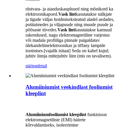
riistvara- ja aianduskauplused ning mõnikord ka
elektroonikapoed.
Vask lint
kasutatakse nälkjate
ja tigude väljas hoidmiseks
teatud aladel aedades,
potitaimedes ja viljapuude ning muude puude ja
põõsaste tüvedes.
Vask lint
kasutatakse ka
muud
rakendused, nagu elektromagnetiline varjestus
või madala profiiliga pinnale paigaldatav
ülekandeliin
elektroonikas ja tiffany lampide
tootmises.[vajalik tsitaat] Seda on kahel kujul;
juhtiv liim
ja mittejuhtiv liim (mis on tavalisem).
päring
detail
Alumiiniumist veekindlast fooliumist
kleeplint
Alumiiniumfooliumist kleeplint
funktsioon
elektromagnetiliste (EMI) häirete
kõrvaldamiseks, isoleerimine