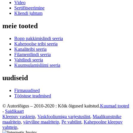
Video
Sertifitseerimine
Kliendi juhtum
meie tooted
Bopp pakkimislindi seeria
Kahepoolse teibi seeria
Kanaliteibi seeria
Filamentlindi seeria
Vahtlindi seeria
Kuumsulamisliimi seeria
uudiseid
Firmauudised
Tööstuse teadmised
© Autoriõigus – 2010-2020 : Kõik õigused kaitstud.
Kuumad tooted
-
Saidikaart
Kleepuv vaskteip
,
Vaskfooliumiga varjestuslint
,
Maalikunstnike
maalriteip
,
värviline maalriteip
,
Pe vahtlint
,
Kahepoolne kleepuv
vahtteip
,