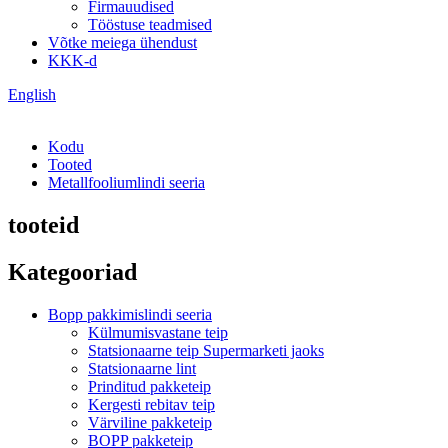
Firmauudised
Tööstuse teadmised
Võtke meiega ühendust
KKK-d
English
Kodu
Tooted
Metallfooliumlindi seeria
tooteid
Kategooriad
Bopp pakkimislindi seeria
Külmumisvastane teip
Statsionaarne teip Supermarketi jaoks
Statsionaarne lint
Prinditud pakketeip
Kergesti rebitav teip
Värviline pakketeip
BOPP pakketeip