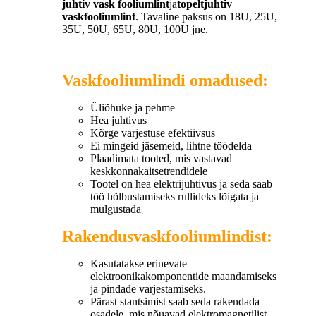
juhtiv vask fooliumlint
ja
topeltjuhtiv
vaskfooliumlint
. Tavaline paksus on 18U, 25U,
35U, 50U, 65U, 80U, 100U jne.
Vaskfooliumlindi omadused:
Üliõhuke ja pehme
Hea juhtivus
Kõrge varjestuse efektiivsus
Ei mingeid jäsemeid, lihtne töödelda
Plaadimata tooted, mis vastavad
keskkonnakaitsetrendidele
Tootel on hea elektrijuhtivus ja seda saab
töö hõlbustamiseks rullideks lõigata ja
mulgustada
Rakendus
vaskfooliumlindist
:
Kasutatakse erinevate
elektroonikakomponentide maandamiseks
ja pindade varjestamiseks.
Pärast stantsimist saab seda rakendada
osadele, mis nõuavad elektromagnetilist