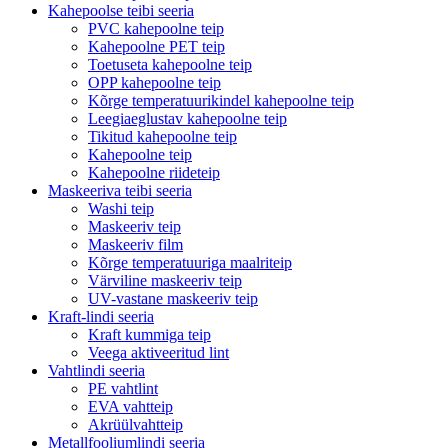
Kahepoolse teibi seeria
PVC kahepoolne teip
Kahepoolne PET teip
Toetuseta kahepoolne teip
OPP kahepoolne teip
Kõrge temperatuurikindel kahepoolne teip
Leegiaeglustav kahepoolne teip
Tikitud kahepoolne teip
Kahepoolne teip
Kahepoolne riideteip
Maskeeriva teibi seeria
Washi teip
Maskeeriv teip
Maskeeriv film
Kõrge temperatuuriga maalriteip
Värviline maskeeriv teip
UV-vastane maskeeriv teip
Kraft-lindi seeria
Kraft kummiga teip
Veega aktiveeritud lint
Vahtlindi seeria
PE vahtlint
EVA vahtteip
Akrüülvahtteip
Metallfooliumlindi seeria