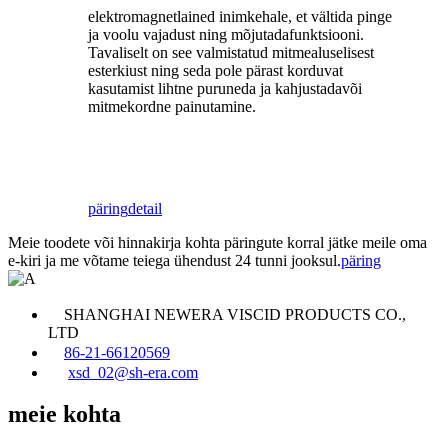
elektromagnetlained inimkehale, et vältida pinge
ja voolu vajadust ning mõjutada
funktsiooni.
Tavaliselt on see valmistatud mitmealuselisest
esterkiust ning seda pole pärast korduvat
kasutamist lihtne puruneda ja kahjustada
või
mitmekordne painutamine.
päring
detail
Meie toodete või hinnakirja kohta päringute korral jätke meile oma
e-kiri ja me võtame teiega ühendust 24 tunni jooksul.
päring
SHANGHAI NEWERA VISCID PRODUCTS CO.,
LTD
86-21-66120569
xsd_02@sh-era.com
meie kohta