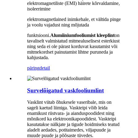
elektromagnetiliste (EMI) häirete kõrvaldamine,
isoleerimine
elektromagnetlained inimkehale, et vältida pinge
ja voolu vajadust ning mõjutada
funktsiooni.
Alumiiniumfooliumist kleeplint
on
tavaliselt valmistatud mitmealuselisest esterkiust
ning seda ei ole pärast korduvat kasutamist või
mitmekordset painutamist lihtne puruneda ja
kahjustada.
päring
detail
Survelõigatud vaskfooliumlint
Vasklint viitab õhukesele vaseribale, mis on
sageli kaetud liimiga. Vaskteipi võib leida
enamikust riistvara- ja aianduspoodidest ning
mõnikord ka elektroonikapoodidest. Vaskteipi
kasutatakse nälkjate ja tigude hoidmiseks teatud
aladelt aedades, potitaimedes, viljapuude ja
muude puude ja põõsaste tüvedes.