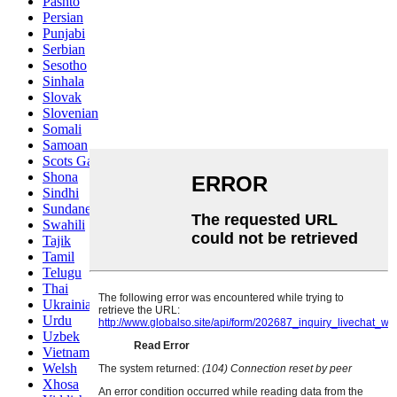
Pashto
Persian
Punjabi
Serbian
Sesotho
Sinhala
Slovak
Slovenian
Somali
Samoan
Scots Gaelic
Shona
Sindhi
Sundanese
Swahili
Tajik
Tamil
Telugu
Thai
Ukrainian
Urdu
Uzbek
Vietnamese
Welsh
Xhosa