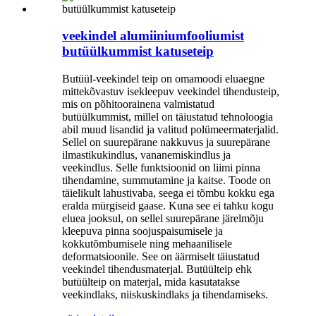
veekindel alumiiniumfooliumist
butüülkummist katuseteip
Butüül-veekindel teip on omamoodi eluaegne
mittekõvastuv isekleepuv veekindel tihendusteip,
mis on põhitoorainena valmistatud
butüülkummist, millel on täiustatud tehnoloogia
abil muud lisandid ja valitud polümeermaterjalid.
Sellel on suurepärane nakkuvus ja suurepärane
ilmastikukindlus, vananemiskindlus ja
veekindlus. Selle funktsioonid on liimi pinna
tihendamine, summutamine ja kaitse. Toode on
täielikult lahustivaba, seega ei tõmbu kokku ega
eralda mürgiseid gaase. Kuna see ei tahku kogu
eluea jooksul, on sellel suurepärane järelmõju
kleepuva pinna soojuspaisumisele ja
kokkutõmbumisele ning mehaanilisele
deformatsioonile. See on äärmiselt täiustatud
veekindel tihendusmaterjal. Butüülteip ehk
butüülteip on materjal, mida kasutatakse
veekindlaks, niiskuskindlaks ja tihendamiseks.