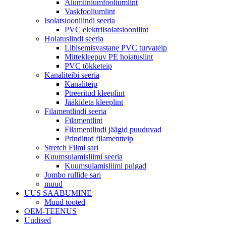
Alumiiniumfooliumlint
Vaskfooliumlint
Isolatsioonilindi seeria
PVC elektriisolatsioonilint
Hoiatuslindi seeria
Libisemisvastane PVC turvateip
Mittekleepuv PE hoiatuslint
PVC tõkketeip
Kanaliteibi seeria
Kanaliteip
Ptreeritud kleeplint
Jääkideta kleeplint
Filamentlindi seeria
Filamentlint
Filamentlindi jäägid puuduvad
Prinditud filamentteip
Stretch Filmi sari
Kuumsulamisliimi seeria
Kuumsulamisliimi pulgad
Jombo rullide sari
muud
UUS SAABUMINE
Muud tooted
OEM-TEENUS
Uudised