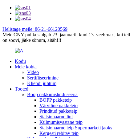
Helistage meile: 86-21-66120569
Meie CNY puhkus algab 23. jaanuaril. kuni 13. veebruar , kui teil
on soovi, jätke sõnum, aitäh!!!
Kodu
Meie kohta
Video
Sertifitseerimine
Kliendi juhtum
Tooted
Bopp pakkimislindi seeria
BOPP pakketeip
Värviline pakketeip
Prinditud pakketeip
Statsionaarne lint
Külmumisvastane teip
Statsionaarne teip Supermarketi jaoks
Kergesti rebitav teip