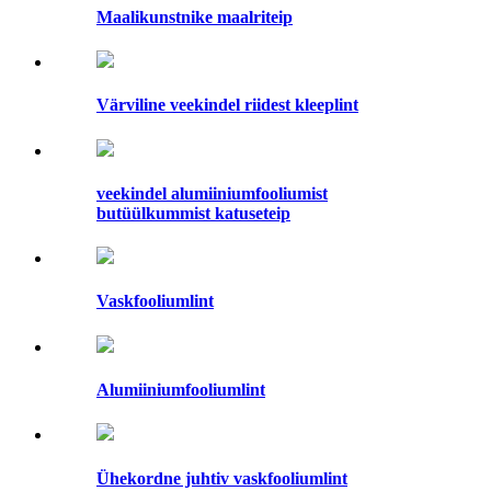
Maalikunstnike maalriteip
Värviline veekindel riidest kleeplint
veekindel alumiiniumfooliumist
butüülkummist katuseteip
Vaskfooliumlint
Alumiiniumfooliumlint
Ühekordne juhtiv vaskfooliumlint