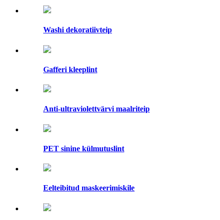
Washi dekoratiivteip
Gafferi kleeplint
Anti-ultraviolettvärvi maalriteip
PET sinine külmutuslint
Eelteibitud maskeerimiskile