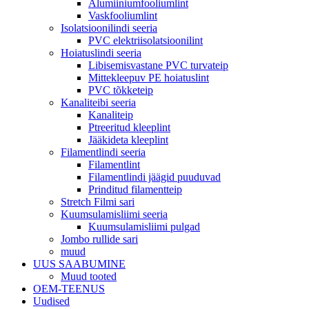
Alumiiniumfooliumlint
Vaskfooliumlint
Isolatsioonilindi seeria
PVC elektriisolatsioonilint
Hoiatuslindi seeria
Libisemisvastane PVC turvateip
Mittekleepuv PE hoiatuslint
PVC tõkketeip
Kanaliteibi seeria
Kanaliteip
Ptreeritud kleeplint
Jääkideta kleeplint
Filamentlindi seeria
Filamentlint
Filamentlindi jäägid puuduvad
Prinditud filamentteip
Stretch Filmi sari
Kuumsulamisliimi seeria
Kuumsulamisliimi pulgad
Jombo rullide sari
muud
UUS SAABUMINE
Muud tooted
OEM-TEENUS
Uudised