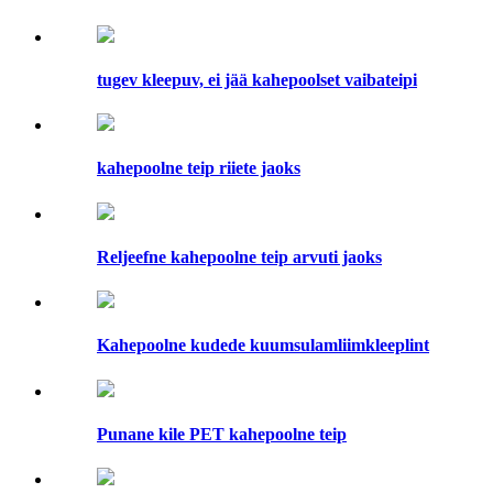
tugev kleepuv, ei jää kahepoolset vaibateipi
kahepoolne teip riiete jaoks
Reljeefne kahepoolne teip arvuti jaoks
Kahepoolne kudede kuumsulamliimkleeplint
Punane kile PET kahepoolne teip