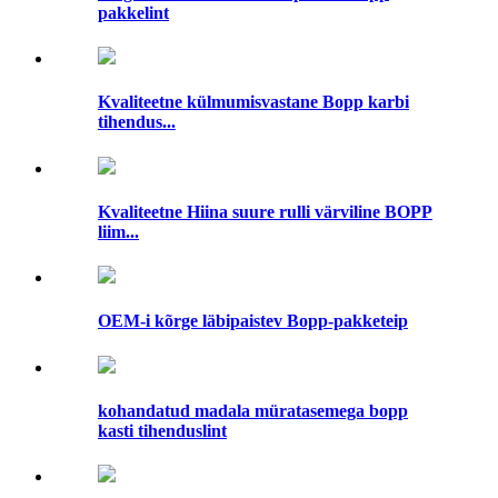
pakkelint
Kvaliteetne külmumisvastane Bopp karbi
tihendus...
Kvaliteetne Hiina suure rulli värviline BOPP
liim...
OEM-i kõrge läbipaistev Bopp-pakketeip
kohandatud madala müratasemega bopp
kasti tihenduslint