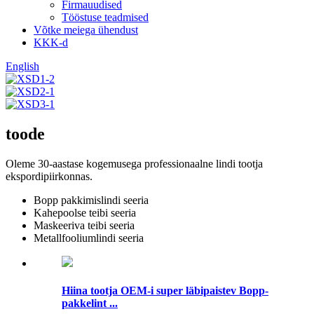
Firmauudised
Tööstuse teadmised
Võtke meiega ühendust
KKK-d
English
toode
Oleme 30-aastase kogemusega professionaalne lindi tootja
ekspordipiirkonnas.
Bopp pakkimislindi seeria
Kahepoolse teibi seeria
Maskeeriva teibi seeria
Metallfooliumlindi seeria
Hiina tootja OEM-i super läbipaistev Bopp-
pakkelint ...