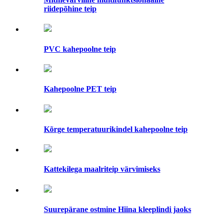
riidepõhine teip
PVC kahepoolne teip
Kahepoolne PET teip
Kõrge temperatuurikindel kahepoolne teip
Kattekilega maalriteip värvimiseks
Suurepärane ostmine Hiina kleeplindi jaoks