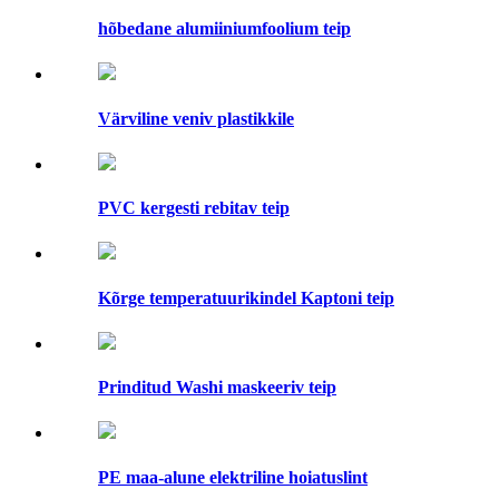
hõbedane alumiiniumfoolium teip
Värviline veniv plastikkile
PVC kergesti rebitav teip
Kõrge temperatuurikindel Kaptoni teip
Prinditud Washi maskeeriv teip
PE maa-alune elektriline hoiatuslint