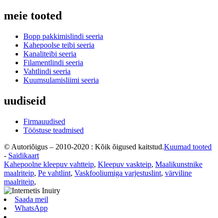
meie tooted
Bopp pakkimislindi seeria
Kahepoolse teibi seeria
Kanaliteibi seeria
Filamentlindi seeria
Vahtlindi seeria
Kuumsulamisliimi seeria
uudiseid
Firmauudised
Tööstuse teadmised
© Autoriõigus – 2010-2020 : Kõik õigused kaitstud.
Kuumad tooted
-
Saidikaart
Kahepoolne kleepuv vahtteip
,
Kleepuv vaskteip
,
Maalikunstnike
maalriteip
,
Pe vahtlint
,
Vaskfooliumiga varjestuslint
,
värviline
maalriteip
,
Saada meil
WhatsApp