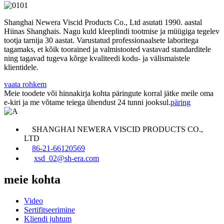
Shanghai Newera Viscid Products Co., Ltd asutati 1990. aastal
Hiinas Shanghais. Nagu kuld
kleeplindi tootmise ja müügiga tegelev
tootja tarnija 30 aastat. Varustatud professionaalsete laboritega
tagamaks, et kõik toorained ja valmistooted vastavad standarditele
ning tagavad tugeva kõrge kvaliteedi kodu- ja välismaistele
klientidele.
vaata rohkem
Meie toodete või hinnakirja kohta päringute korral jätke meile oma
e-kiri ja me võtame teiega ühendust 24 tunni jooksul.
päring
SHANGHAI NEWERA VISCID PRODUCTS CO.,
LTD
86-21-66120569
xsd_02@sh-era.com
meie kohta
Video
Sertifitseerimine
Kliendi juhtum