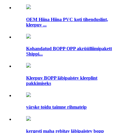
OEM Hiina Hiina PVC koti tihenduslint,
kleepuv ...
Kohandatud BOPP OPP akrüülliimipakett
Shippi...
Kleepuv BOPP läbipaistev kleeplint
pakkimiseks
värske toidu taimne rihmateip
kergesti maha rebitav läbipaistev bopp