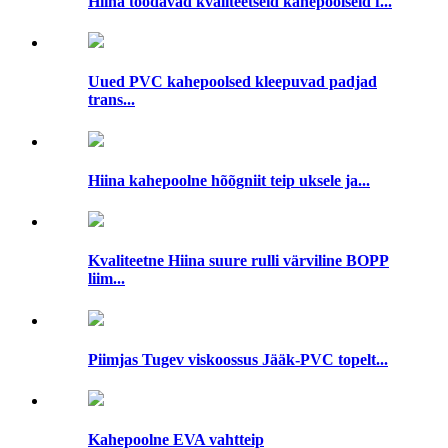
Hiina toodavad kvaliteetseid kahepoolseid f...
Uued PVC kahepoolsed kleepuvad padjad
trans...
Hiina kahepoolne hõõgniit teip uksele ja...
Kvaliteetne Hiina suure rulli värviline BOPP
liim...
Piimjas Tugev viskoossus Jääk-PVC topelt...
Kahepoolne EVA vahtteip