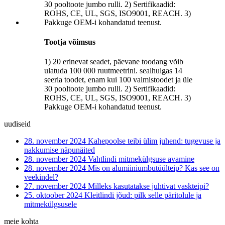
Tootja võimsus
1) 20 erinevat seadet, päevane toodang võib
ulatuda 100 000 ruutmeetrini. sealhulgas 14
seeria toodet, enam kui 100 valmistoodet ja üle
30 pooltoote jumbo rulli. 2) Sertifikaadid:
ROHS, CE, UL, SGS, ISO9001, REACH. 3)
Pakkuge OEM-i kohandatud teenust.
uudiseid
28. november 2024
Kahepoolse teibi ülim juhend: tugevuse ja
nakkumise näpunäited
28. november 2024
Vahtlindi mitmekülgsuse avamine
28. november 2024
Mis on alumiiniumbutüülteip? Kas see on
veekindel?
27. november 2024
Milleks kasutatakse juhtivat vaskteipi?
25. oktoober 2024
Kleitlindi jõud: pilk selle päritolule ja
mitmekülgsusele
meie kohta