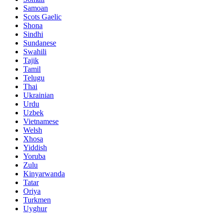
Samoan
Scots Gaelic
Shona
Sindhi
Sundanese
Swahili
Tajik
Tamil
Telugu
Thai
Ukrainian
Urdu
Uzbek
Vietnamese
Welsh
Xhosa
Yiddish
Yoruba
Zulu
Kinyarwanda
Tatar
Oriya
Turkmen
Uyghur