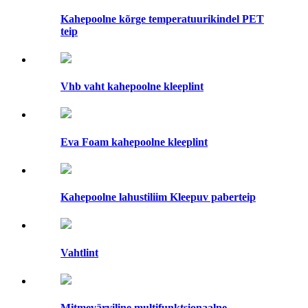
Kahepoolne kõrge temperatuurikindel PET
teip
Vhb vaht kahepoolne kleeplint
Eva Foam kahepoolne kleeplint
Kahepoolne lahustiliim Kleepuv paberteip
Vahtlint
Mitmevärviline multifunktsionaalne