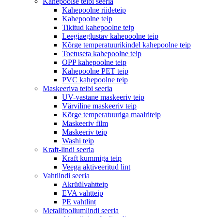
Kahepoolse teibi seeria
Kahepoolne riideteip
Kahepoolne teip
Tikitud kahepoolne teip
Leegiaeglustav kahepoolne teip
Kõrge temperatuurikindel kahepoolne teip
Toetuseta kahepoolne teip
OPP kahepoolne teip
Kahepoolne PET teip
PVC kahepoolne teip
Maskeeriva teibi seeria
UV-vastane maskeeriv teip
Värviline maskeeriv teip
Kõrge temperatuuriga maalriteip
Maskeeriv film
Maskeeriv teip
Washi teip
Kraft-lindi seeria
Kraft kummiga teip
Veega aktiveeritud lint
Vahtlindi seeria
Akrüülvahtteip
EVA vahtteip
PE vahtlint
Metallfooliumlindi seeria