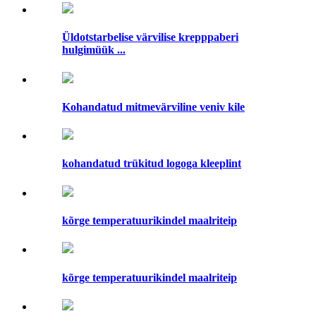
Üldotstarbelise värvilise krepppaberi
hulgimüük ...
Kohandatud mitmevärviline veniv kile
kohandatud trükitud logoga kleeplint
kõrge temperatuurikindel maalriteip
kõrge temperatuurikindel maalriteip