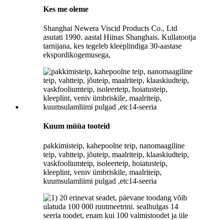
Kes me oleme
Shanghai Newera Viscid Products Co., Ltd
asutati 1990. aastal Hiinas Shanghais. Kullatootja
tarnijana, kes tegeleb kleeplindiga 30-aastase
ekspordikogemusega,
Kuum müüa tooteid
pakkimisteip, kahepoolne teip, nanomaagiline
teip, vahtteip, jõuteip, maalriteip, klaaskiudteip,
vaskfooliumteip, isoleerteip, hoiatusteip,
kleeplint, veniv ümbriskile, maalriteip,
kuumsulamliimi pulgad ,etc14-seeria