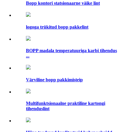
Bopp kontori statsionaarne väike lint
logoga trükitud bopp pakkelint
BOPP madala temperatuuriga karbi tihendus
...
Värviline bopp pakkimisteip
Multifunktsionaalne praktiline kartongi
tihenduslint