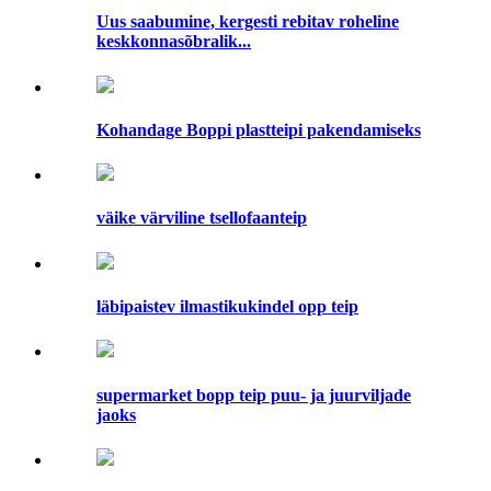
Uus saabumine, kergesti rebitav roheline
keskkonnasõbralik...
Kohandage Boppi plastteipi pakendamiseks
väike värviline tsellofaanteip
läbipaistev ilmastikukindel opp teip
supermarket bopp teip puu- ja juurviljade
jaoks