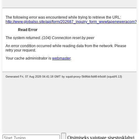
Otsimiseks vajutage sisestusklahvi