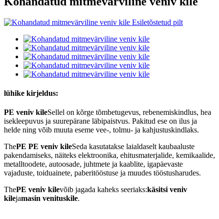
Kohandatud mitmevärviline veniv kile
lühike kirjeldus:
PE veniv kile
Sellel on kõrge tõmbetugevus, rebenemiskindlus, hea
isekleepuvus ja suurepärane läbipaistvus. Pakitud ese on ilus ja
helde ning võib muuta eseme vee-, tolmu- ja kahjustuskindlaks.
The
PE
PE veniv kile
Seda kasutatakse laialdaselt kaubaaluste
pakendamiseks, näiteks elektroonika, ehitusmaterjalide, kemikaalide,
metalltoodete, autoosade, juhtmete ja kaablite, igapäevaste
vajaduste, toiduainete, paberitööstuse ja muudes tööstusharudes.
The
PE veniv kile
võib jagada kaheks seeriaks:
käsitsi veniv
kile
ja
masin venituskile
.