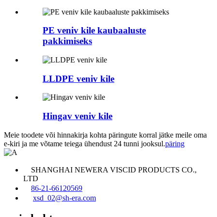
PE veniv kile kaubaaluste
pakkimiseks
LLDPE veniv kile
Hingav veniv kile
Meie toodete või hinnakirja kohta päringute korral jätke meile oma
e-kiri ja me võtame teiega ühendust 24 tunni jooksul.
päring
SHANGHAI NEWERA VISCID PRODUCTS CO.,
LTD
86-21-66120569
xsd_02@sh-era.com