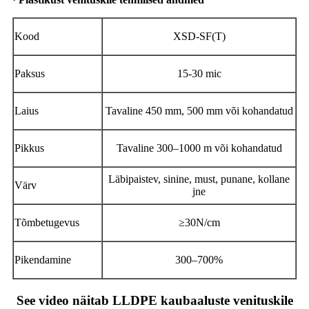
Kood
XSD-SF(T)
Paksus
15-30 mic
Laius
Tavaline 450 mm, 500 mm või kohandatud
Pikkus
Tavaline 300–1000 m või kohandatud
Läbipaistev, sinine, must, punane, kollane
Värv
jne
Tõmbetugevus
≥30N/cm
Pikendamine
300–700%
See video näitab LLDPE kaubaaluste venituskile