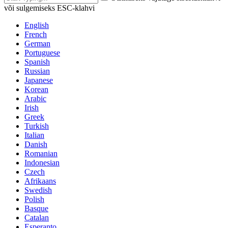
või sulgemiseks ESC-klahvi
English
French
German
Portuguese
Spanish
Russian
Japanese
Korean
Arabic
Irish
Greek
Turkish
Italian
Danish
Romanian
Indonesian
Czech
Afrikaans
Swedish
Polish
Basque
Catalan
Esperanto