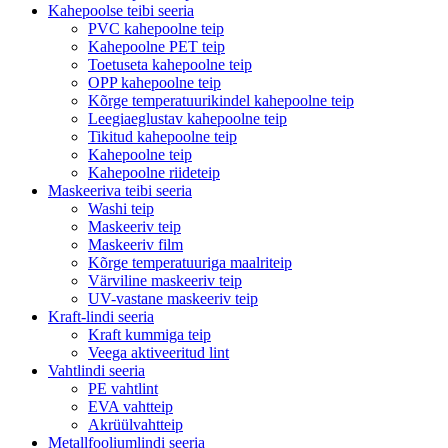
Kahepoolse teibi seeria
PVC kahepoolne teip
Kahepoolne PET teip
Toetuseta kahepoolne teip
OPP kahepoolne teip
Kõrge temperatuurikindel kahepoolne teip
Leegiaeglustav kahepoolne teip
Tikitud kahepoolne teip
Kahepoolne teip
Kahepoolne riideteip
Maskeeriva teibi seeria
Washi teip
Maskeeriv teip
Maskeeriv film
Kõrge temperatuuriga maalriteip
Värviline maskeeriv teip
UV-vastane maskeeriv teip
Kraft-lindi seeria
Kraft kummiga teip
Veega aktiveeritud lint
Vahtlindi seeria
PE vahtlint
EVA vahtteip
Akrüülvahtteip
Metallfooliumlindi seeria