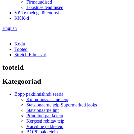
Firmauudised
Tööstuse teadmised
Võtke meiega ühendust
KKK-d
English
Kodu
Tooted
Stretch Filmi sari
tooteid
Kategooriad
Bopp pakkimislindi seeria
Külmumisvastane teip
Statsionaarne teip Supermarketi jaoks
Statsionaarne lint
Prinditud pakketeip
Kergesti rebitav teip
Värviline pakketeip
BOPP pakketeip