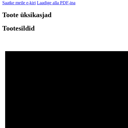
Saatke meile e-kiri
Laadige alla PDF-ina
Toote üksikasjad
Tootesildid