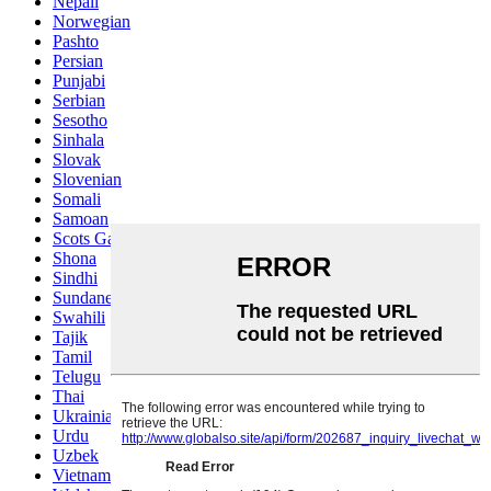
Nepali
Norwegian
Pashto
Persian
Punjabi
Serbian
Sesotho
Sinhala
Slovak
Slovenian
Somali
Samoan
Scots Gaelic
Shona
Sindhi
Sundanese
Swahili
Tajik
Tamil
Telugu
Thai
Ukrainian
Urdu
Uzbek
Vietnamese