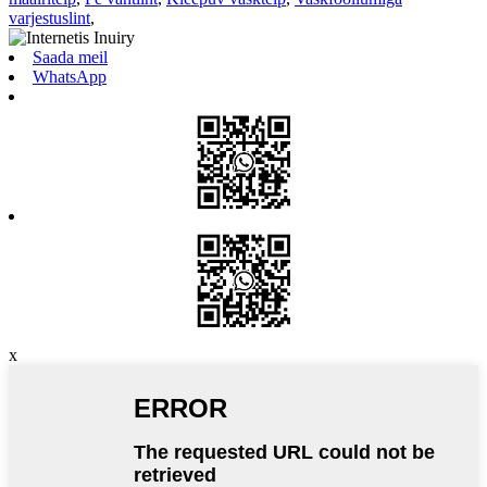
varjestuslint
,
Saada meil
WhatsApp
x