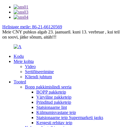
Helistage meile: 86-21-66120569
Meie CNY puhkus algab 23. jaanuaril. kuni 13. veebruar , kui teil
on soovi, jätke sõnum, aitäh!!!
Kodu
Meie kohta
Video
Sertifitseerimine
Kliendi juhtum
Tooted
Bopp pakkimislindi seeria
BOPP pakketeip
Värviline pakketeip
Prinditud pakketeip
Statsionaarne lint
Külmumisvastane teip
Statsionaarne teip Supermarketi jaoks
Kergesti rebitav teip