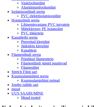
Vaskfooliumlint
Alumiiniumfooliumlint
Isolatsioonilindi seeria
PVC elektriisolatsioonilint
Hoiatuslindi seeria
Libisemisvastane PVC turvateip
Mittekleepuv PE hoiatuslint
PVC tõkketeip
Kanaliteibi seeria
Ptreeritud kleeplint
Jääkideta kleeplint
Kanaliteip
Filamentlindi seeria
Prinditud filamentteip
Filamentlindi jäägid puuduvad
Filamentlint
Stretch Filmi sari
Kuumsulamisliimi seeria
Kuumsulamisliimi pulgad
Jombo rullide sari
muud
UUS SAABUMINE
Muud tooted