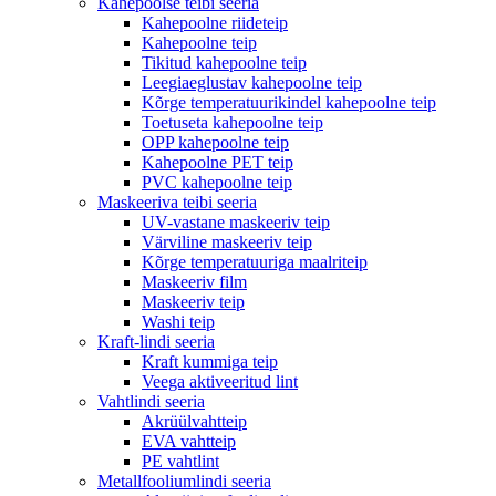
Kahepoolse teibi seeria
Kahepoolne riideteip
Kahepoolne teip
Tikitud kahepoolne teip
Leegiaeglustav kahepoolne teip
Kõrge temperatuurikindel kahepoolne teip
Toetuseta kahepoolne teip
OPP kahepoolne teip
Kahepoolne PET teip
PVC kahepoolne teip
Maskeeriva teibi seeria
UV-vastane maskeeriv teip
Värviline maskeeriv teip
Kõrge temperatuuriga maalriteip
Maskeeriv film
Maskeeriv teip
Washi teip
Kraft-lindi seeria
Kraft kummiga teip
Veega aktiveeritud lint
Vahtlindi seeria
Akrüülvahtteip
EVA vahtteip
PE vahtlint
Metallfooliumlindi seeria