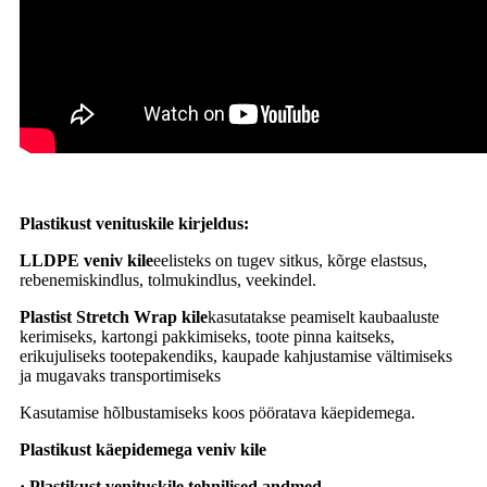
Plastikust venituskile kirjeldus:
LLDPE veniv kile
eelisteks on tugev sitkus, kõrge elastsus,
rebenemiskindlus, tolmukindlus, veekindel.
Plastist Stretch Wrap kile
kasutatakse peamiselt kaubaaluste
kerimiseks, kartongi pakkimiseks, toote pinna kaitseks,
erikujuliseks tootepakendiks, kaupade kahjustamise vältimiseks
ja mugavaks transportimiseks
Kasutamise hõlbustamiseks koos pööratava käepidemega.
Plastikust käepidemega veniv kile
· Plastikust venituskile tehnilised andmed