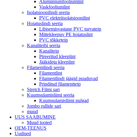
Alumiiniumfooliumlint
Vaskfooliumlint
Isolatsioonilindi seeria
PVC elektriisolatsioonilint
Hoiatuslindi seeria
Libisemisvastane PVC turvateip
Mittekleepuv PE hoiatuslint
PVC tõkketeip
Kanaliteibi seeria
Kanaliteip
Ptreeritud kleeplint
Jääkideta kleeplint
Filamentlindi seeria
Filamentlint
Filamentlindi jäägid puuduvad
Prinditud filamentteip
Stretch Filmi sari
Kuumsulamisliimi seeria
Kuumsulamisliimi pulgad
Jombo rullide sari
muud
UUS SAABUMINE
Muud tooted
OEM-TEENUS
Uudised