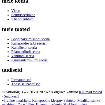
meie kohta
Video
Sertifitseerimine
Kliendi juhtum
meie tooted
Bopp pakkimislindi seeria
Kahepoolse teibi seeria
Kanaliteibi seeria
Filamentlindi seeria
Vahtlindi seeria
Kuumsulamisliimi seeria
uudiseid
Firmauudised
Tööstuse teadmised
© Autoriõigus – 2010-2020 : Kõik õigused kaitstud.
Kuumad tooted
-
Saidikaart
värviline maalriteip
,
Kahepoolne kleepuv vahtteip
,
Maalikunstnike
maalriteip
,
Pe vahtlint
,
Kleepuv vaskteip
,
Vaskfooliumiga