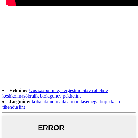
Eelmine:
Uus saabumine, kergesti rebitav roheline
keskkonnasõbralik biolagunev pakkelint
Järgmine:
kohandatud madala müratasemega bopp kasti
tihenduslint