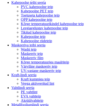
Kahepoolse teibi seeria
PVC kahepoolne teip
Kahepoolne PET teip
Toetuseta kahepoolne teip
OPP kahepoolne teip
Kõrge temperatuurikindel kahepoolne teip
Leegiaeglustav kahepoolne teip
Tikitud kahepoolne teip
Kahepoolne teip
Kahepoolne riideteip
Maskeeriva teibi seeria
Washi teip
Maskeeriv teip
Maskeeriv film
Kõrge temperatuuriga maalriteip
Värviline maskeeriv teip
UV-vastane maskeeriv teip
Kraft-lindi seeria
Kraft kummiga teip
Veega aktiveeritud lint
Vahtlindi seeria
PE vahtlint
EVA vahtteip
Akrüülvahtteip
Metallfooliumlindi seeria