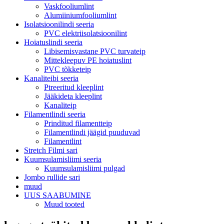
Vaskfooliumlint
Alumiiniumfooliumlint
Isolatsioonilindi seeria
PVC elektriisolatsioonilint
Hoiatuslindi seeria
Libisemisvastane PVC turvateip
Mittekleepuv PE hoiatuslint
PVC tõkketeip
Kanaliteibi seeria
Ptreeritud kleeplint
Jääkideta kleeplint
Kanaliteip
Filamentlindi seeria
Prinditud filamentteip
Filamentlindi jäägid puuduvad
Filamentlint
Stretch Filmi sari
Kuumsulamisliimi seeria
Kuumsulamisliimi pulgad
Jombo rullide sari
muud
UUS SAABUMINE
Muud tooted