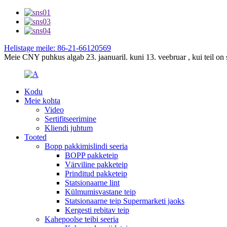
Helistage meile: 86-21-66120569
Meie CNY puhkus algab 23. jaanuaril. kuni 13. veebruar , kui teil on s
Kodu
Meie kohta
Video
Sertifitseerimine
Kliendi juhtum
Tooted
Bopp pakkimislindi seeria
BOPP pakketeip
Värviline pakketeip
Prinditud pakketeip
Statsionaarne lint
Külmumisvastane teip
Statsionaarne teip Supermarketi jaoks
Kergesti rebitav teip
Kahepoolse teibi seeria