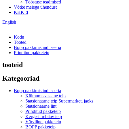
Tööstuse teadmised
Võtke meiega ühendust
KKK-d
English
Kodu
Tooted
Bopp pakkimislindi seeria
Prinditud pakketeip
tooteid
Kategooriad
Bopp pakkimislindi seeria
Külmumisvastane teip
Statsionaarne teip Supermarketi jaoks
Statsionaarne lint
Prinditud pakketeip
Kergesti rebitav teip
Värviline pakketeip
BOPP pakketeip