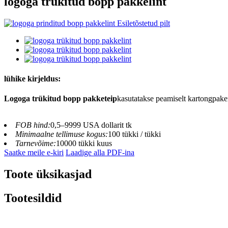
logoga trükitud bopp pakkelint
lühike kirjeldus:
Logoga trükitud bopp pakketeip
kasutatakse peamiselt kartongpakend
FOB hind:
0,5–9999 USA dollarit tk
Minimaalne tellimuse kogus:
100 tükki / tükki
Tarnevõime:
10000 tükki kuus
Saatke meile e-kiri
Laadige alla PDF-ina
Toote üksikasjad
Tootesildid