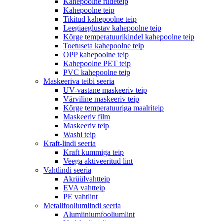
Kahepoolne riideteip
Kahepoolne teip
Tikitud kahepoolne teip
Leegiaeglustav kahepoolne teip
Kõrge temperatuurikindel kahepoolne teip
Toetuseta kahepoolne teip
OPP kahepoolne teip
Kahepoolne PET teip
PVC kahepoolne teip
Maskeeriva teibi seeria
UV-vastane maskeeriv teip
Värviline maskeeriv teip
Kõrge temperatuuriga maalriteip
Maskeeriv film
Maskeeriv teip
Washi teip
Kraft-lindi seeria
Kraft kummiga teip
Veega aktiveeritud lint
Vahtlindi seeria
Akrüülvahtteip
EVA vahtteip
PE vahtlint
Metallfooliumlindi seeria
Alumiiniumfooliumlint