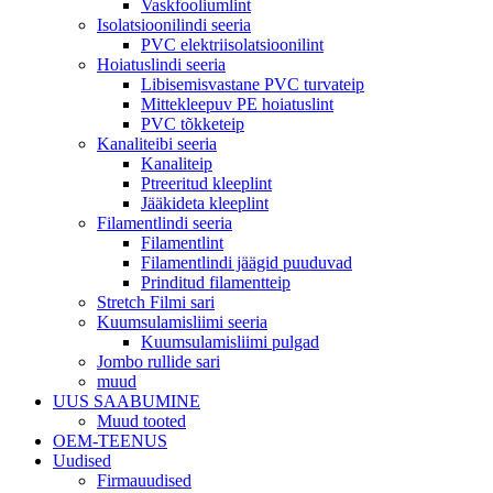
Vaskfooliumlint
Isolatsioonilindi seeria
PVC elektriisolatsioonilint
Hoiatuslindi seeria
Libisemisvastane PVC turvateip
Mittekleepuv PE hoiatuslint
PVC tõkketeip
Kanaliteibi seeria
Kanaliteip
Ptreeritud kleeplint
Jääkideta kleeplint
Filamentlindi seeria
Filamentlint
Filamentlindi jäägid puuduvad
Prinditud filamentteip
Stretch Filmi sari
Kuumsulamisliimi seeria
Kuumsulamisliimi pulgad
Jombo rullide sari
muud
UUS SAABUMINE
Muud tooted
OEM-TEENUS
Uudised
Firmauudised