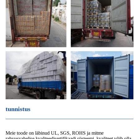
tunnistus
Meie toode on läbinud UL, SGS, ROHS ja mitme
rahvusvahelise kvaliteedisertifikaadi süsteemi, kvaliteet võib olla