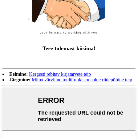
Tere tulemast küsima!
Eelmine:
Kergesti rebitav kirjatarvete teip
Järgmine:
Mitmevärviline multifunktsionaalne riidepõhine teip