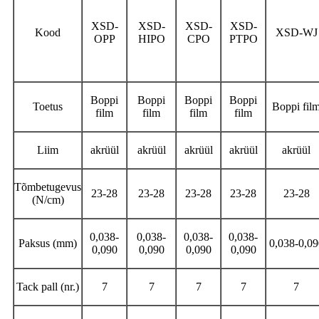
XSD-
XSD-
XSD-
XSD-
Kood
XSD-WJ
OPP
HIPO
CPO
PTPO
Boppi
Boppi
Boppi
Boppi
Toetus
Boppi fil
film
film
film
film
Liim
akrüül
akrüül
akrüül
akrüül
akrüül
Tõmbetugevus
23-28
23-28
23-28
23-28
23-28
(N/cm)
0,038-
0,038-
0,038-
0,038-
Paksus (mm)
0,038-0,09
0,090
0,090
0,090
0,090
Tack pall (nr.)
7
7
7
7
7