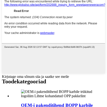
Kirjutage oma sõnum siia ja saatke see meile
Toode
kategooriad
OEM-i pakenditihend BOPP karbile