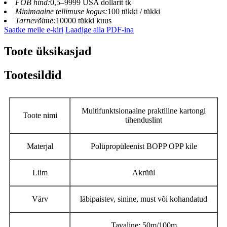
FOB hind:
0,5–9999 USA dollarit tk
Minimaalne tellimuse kogus:
100 tükki / tükki
Tarnevõime:
10000 tükki kuus
Saatke meile e-kiri
Laadige alla PDF-ina
Toote üksikasjad
Tootesildid
Multifunktsionaalne praktiline kartongi
Toote nimi
tihenduslint
Materjal
Polüpropüleenist BOPP OPP kile
Liim
Akrüül
Värv
läbipaistev, sinine, must või kohandatud
Tavaline: 50m/100m