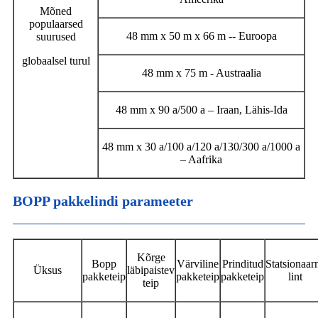
Mõned
populaarsed
48 mm x 50 m x 66 m -- Euroopa
suurused
globaalsel turul
48 mm x 75 m - Austraalia
48 mm x 90 a/500 a – Iraan, Lähis-Ida
48 mm x 30 a/100 a/120 a/130/300 a/1000 a
– Aafrika
BOPP pakkelindi parameeter
Kõrge
Bopp
Värviline
Prinditud
Statsionaar
Üksus
läbipaistev
pakketeip
pakketeip
pakketeip
lint
teip