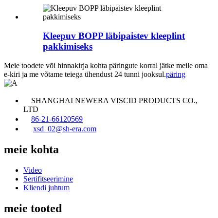
Kleepuv BOPP läbipaistev kleeplint
pakkimiseks
Meie toodete või hinnakirja kohta päringute korral jätke meile oma
e-kiri ja me võtame teiega ühendust 24 tunni jooksul.
päring
SHANGHAI NEWERA VISCID PRODUCTS CO.,
LTD
86-21-66120569
xsd_02@sh-era.com
meie kohta
Video
Sertifitseerimine
Kliendi juhtum
meie tooted