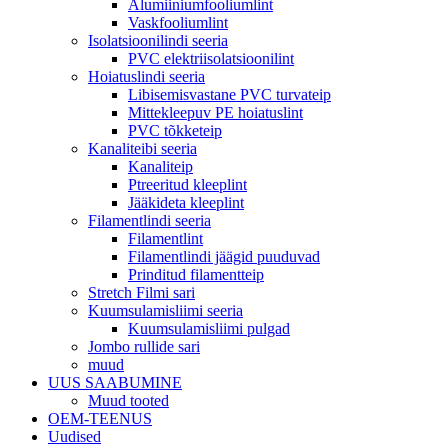
Alumiiniumfooliumlint
Vaskfooliumlint
Isolatsioonilindi seeria
PVC elektriisolatsioonilint
Hoiatuslindi seeria
Libisemisvastane PVC turvateip
Mittekleepuv PE hoiatuslint
PVC tõkketeip
Kanaliteibi seeria
Kanaliteip
Ptreeritud kleeplint
Jääkideta kleeplint
Filamentlindi seeria
Filamentlint
Filamentlindi jäägid puuduvad
Prinditud filamentteip
Stretch Filmi sari
Kuumsulamisliimi seeria
Kuumsulamisliimi pulgad
Jombo rullide sari
muud
UUS SAABUMINE
Muud tooted
OEM-TEENUS
Uudised