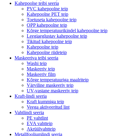
Kahepoolse teibi seeria
PVC kahepoolne teip
Kahepoolne PET teip
Toetuseta kahepoolne teip
OPP kahepoolne teip
Kõrge temperatuurikindel kahepoolne teip
Leegiaeglustav kahepoolne teip
Tikitud kahepoolne teip
Kahepoolne teip
Kahepoolne riideteip
Maskeeriva teibi seeria
Washi teip
Maskeeriv teip
Maskeeriv film
Kõrge temperatuuriga maalriteip
Värviline maskeeriv teip
UV-vastane maskeeriv teip
Kraft-lindi seeria
Kraft kummiga teip
Veega aktiveeritud lint
Vahtlindi seeria
PE vahtlint
EVA vahtteip
Akrüülvahtteip
Metallfooliumlindi seeria