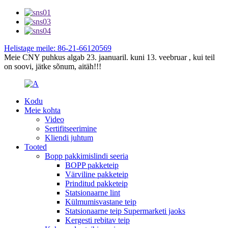
Helistage meile: 86-21-66120569
Meie CNY puhkus algab 23. jaanuaril. kuni 13. veebruar , kui teil
on soovi, jätke sõnum, aitäh!!!
Kodu
Meie kohta
Video
Sertifitseerimine
Kliendi juhtum
Tooted
Bopp pakkimislindi seeria
BOPP pakketeip
Värviline pakketeip
Prinditud pakketeip
Statsionaarne lint
Külmumisvastane teip
Statsionaarne teip Supermarketi jaoks
Kergesti rebitav teip