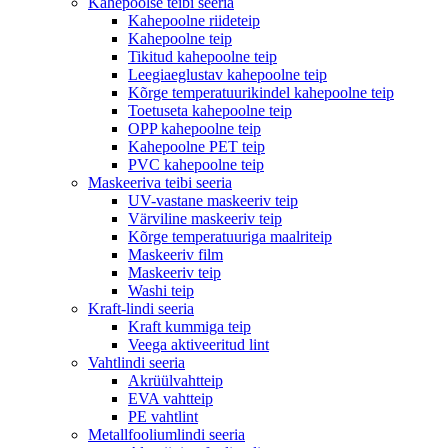
Kahepoolse teibi seeria
Kahepoolne riideteip
Kahepoolne teip
Tikitud kahepoolne teip
Leegiaeglustav kahepoolne teip
Kõrge temperatuurikindel kahepoolne teip
Toetuseta kahepoolne teip
OPP kahepoolne teip
Kahepoolne PET teip
PVC kahepoolne teip
Maskeeriva teibi seeria
UV-vastane maskeeriv teip
Värviline maskeeriv teip
Kõrge temperatuuriga maalriteip
Maskeeriv film
Maskeeriv teip
Washi teip
Kraft-lindi seeria
Kraft kummiga teip
Veega aktiveeritud lint
Vahtlindi seeria
Akrüülvahtteip
EVA vahtteip
PE vahtlint
Metallfooliumlindi seeria