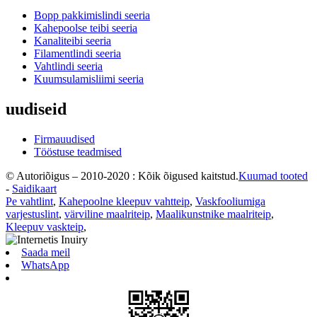
Bopp pakkimislindi seeria
Kahepoolse teibi seeria
Kanaliteibi seeria
Filamentlindi seeria
Vahtlindi seeria
Kuumsulamisliimi seeria
uudiseid
Firmauudised
Tööstuse teadmised
© Autoriõigus – 2010-2020 : Kõik õigused kaitstud.
Kuumad tooted
-
Saidikaart
Pe vahtlint
,
Kahepoolne kleepuv vahtteip
,
Vaskfooliumiga
varjestuslint
,
värviline maalriteip
,
Maalikunstnike maalriteip
,
Kleepuv vaskteip
,
Saada meil
WhatsApp