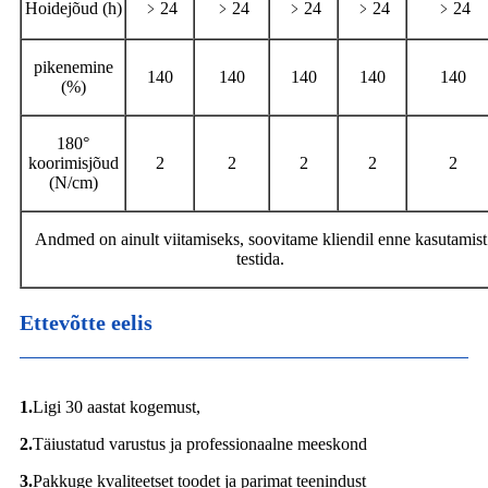
Hoidejõud (h)
﹥24
﹥24
﹥24
﹥24
﹥24
pikenemine
140
140
140
140
140
(%)
180°
koorimisjõud
2
2
2
2
2
(N/cm)
Andmed on ainult viitamiseks, soovitame kliendil enne kasutamist
testida.
Ettevõtte eelis
1.
Ligi 30 aastat kogemust,
2.
Täiustatud varustus ja professionaalne meeskond
3.
Pakkuge kvaliteetset toodet ja parimat teenindust