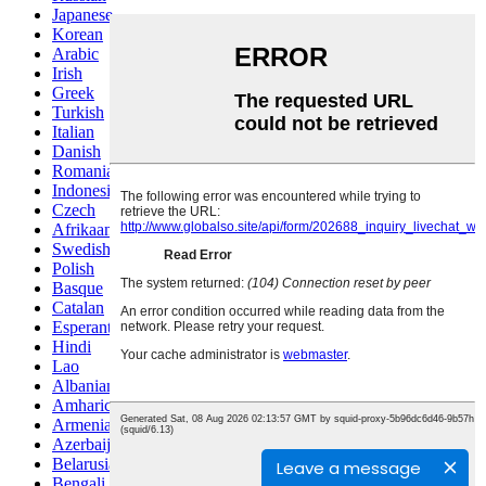
Japanese
Korean
Arabic
Irish
Greek
Turkish
Italian
Danish
Romanian
Indonesian
Czech
Afrikaans
Swedish
Polish
Basque
Catalan
Esperanto
Hindi
Lao
Albanian
Amharic
Armenian
Azerbaijani
Belarusian
Leave a message
Bengali