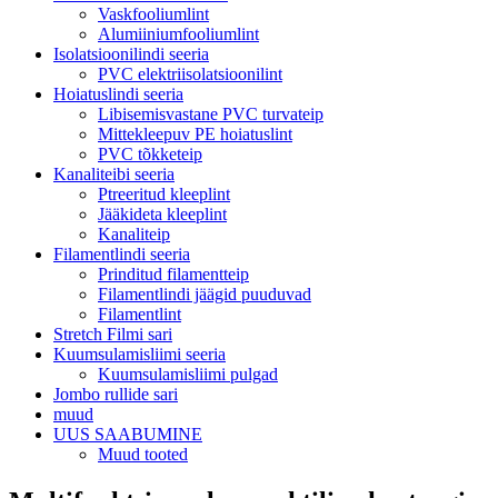
Vaskfooliumlint
Alumiiniumfooliumlint
Isolatsioonilindi seeria
PVC elektriisolatsioonilint
Hoiatuslindi seeria
Libisemisvastane PVC turvateip
Mittekleepuv PE hoiatuslint
PVC tõkketeip
Kanaliteibi seeria
Ptreeritud kleeplint
Jääkideta kleeplint
Kanaliteip
Filamentlindi seeria
Prinditud filamentteip
Filamentlindi jäägid puuduvad
Filamentlint
Stretch Filmi sari
Kuumsulamisliimi seeria
Kuumsulamisliimi pulgad
Jombo rullide sari
muud
UUS SAABUMINE
Muud tooted