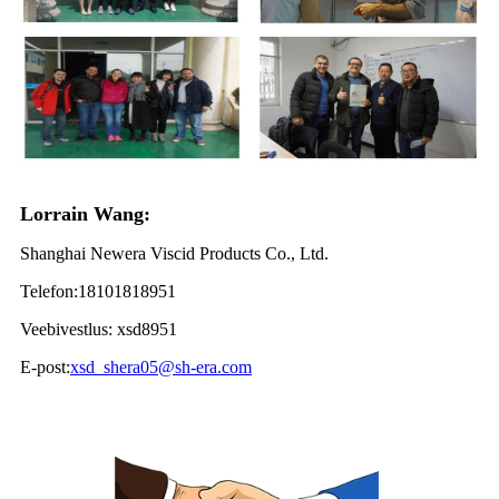
Lorrain Wang:
Shanghai Newera Viscid Products Co., Ltd.
Telefon:18101818951
Veebivestlus: xsd8951
E-post:
xsd_shera05@sh-era.com