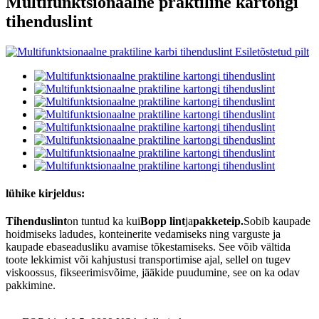
Multifunktsionaalne praktiline kartongi
tihenduslint
lühike kirjeldus:
Tihenduslint
on tuntud ka kui
Bopp lint
ja
pakketeip.
Sobib kaupade
hoidmiseks ladudes, konteinerite vedamiseks ning varguste ja
kaupade ebaseadusliku avamise tõkestamiseks. See võib vältida
toote lekkimist või kahjustusi transportimise ajal, sellel on tugev
viskoossus, fikseerimisvõime, jääkide puudumine, see on ka odav
pakkimine.