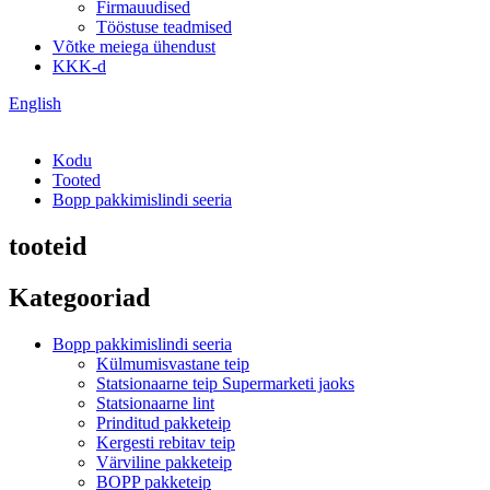
Firmauudised
Tööstuse teadmised
Võtke meiega ühendust
KKK-d
English
Kodu
Tooted
Bopp pakkimislindi seeria
tooteid
Kategooriad
Bopp pakkimislindi seeria
Külmumisvastane teip
Statsionaarne teip Supermarketi jaoks
Statsionaarne lint
Prinditud pakketeip
Kergesti rebitav teip
Värviline pakketeip
BOPP pakketeip